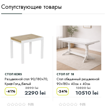
Сопутствующие товары
CТОЛ KORS
CТОЛ ST 18
Раздвижной стол 90/180×70,
Стол обеденный раздвижной
Крафт-Голд/Белый
90×180+ 40см + 40см
3890
lei
13820
lei
-
41%
-
24%
2290
lei
10510
lei
0 (0)
0 (0)