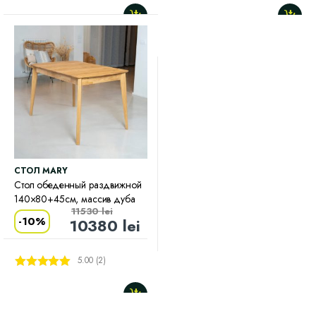
CТОЛ MARY
Стол обеденный раздвижной
140×80+45см, массив дуба
11530
lei
-
10%
10380
lei
5.00 (2)
Оценка
5.00
из 5