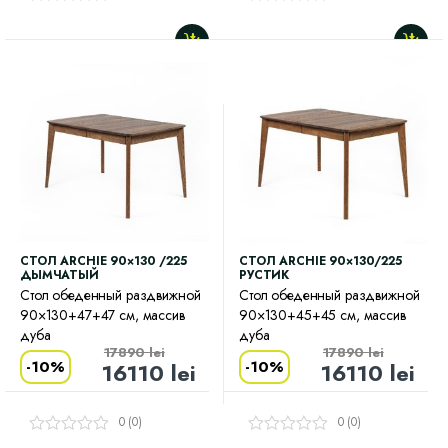
CТОЛ ARCHIE 90×130 /225
CТОЛ ARCHIE 90×130/225
ДЫМЧАТЫЙ
РУСТИК
Стол обеденный раздвижной
Стол обеденный раздвижной
90×130+47+47 см, массив
90×130+45+45 см, массив
дуба
дуба
17890
lei
17890
lei
-
10%
-
10%
16110
lei
16110
lei
0 (0)
0 (0)