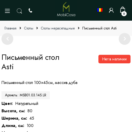
0
Главная
Cтолы
Столы нераскладные
Письменный стол Asti
Письменный стол
Нет в наличии
Asti
Письменный стол 100×45см, массив дуба
Артикль: MSB01.03.145.LR
Цвет:
Hатуральный
Высота, см:
80
Ширина, см:
45
Длина, см:
100