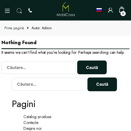
0
Prima pagină
Autor: Admin
Nothing Found
It seems we can’t find what you’re looking for. Perhaps searching can help.
Caută
după:
Caută
după:
Pagini
Catalog produse
Contacte
Despre noi