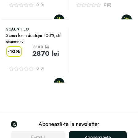
0 (0)
0 (0)
SCAUN TEO
Scaun lemn de stejar 100%, stil
scandinav
3180
lei
-
10%
2870
lei
0 (0)
Abonează-te la newsletter
Abonează-te