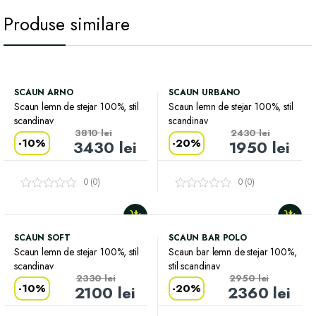
Produse similare
SCAUN ARNO
SCAUN URBANO
Scaun lemn de stejar 100%, stil
Scaun lemn de stejar 100%, stil
scandinav
scandinav
3810
lei
2430
lei
-
10%
-
20%
3430
lei
1950
lei
0 (0)
0 (0)
SCAUN SOFT
SCAUN BAR POLO
Scaun lemn de stejar 100%, stil
Scaun bar lemn de stejar 100%,
scandinav
stil scandinav
2330
lei
2950
lei
-
10%
-
20%
2100
lei
2360
lei