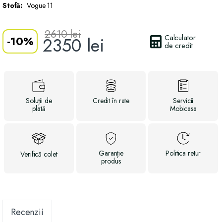
Stofă:
Vogue 11
2610
lei
Calculator
-
10%
2350
lei
de credit
Soluții
de
Credit
în rate
Servicii
plată
Mobicasa
Garanție
Politica
retur
Verifică
colet
produs
Recenzii