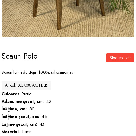
Scaun Polo
Stoc epuizat
Scaun lemn de stejar 100%, stil scandinav
Articol: SC07.08.VOG11.LR
Culoare:
Rustic
Adâncime şezut, cm:
42
Înălţime, cm:
80
Înălţime şezut, cm:
46
Lăţime şezut, cm:
43
Material:
Lemn