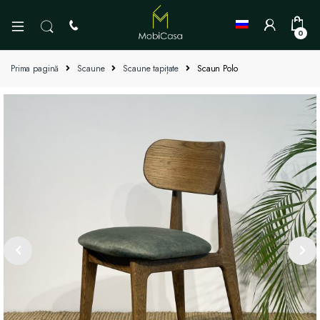
0
Prima pagină
Scaune
Scaune tapițate
Scaun Polo