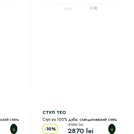
0 (0)
CТУЛ TEO
ский стиль
Стул из 100% дуба, скандинавский стиль
3180
lei
-
10%
2870
lei