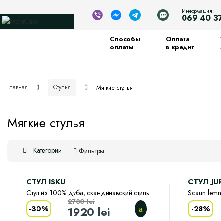
Информация:
069 40 3
Способы
Оплата
оплаты
в кредит
Главная
Стулья
Мягкие стулья
Мягкие стулья
Категории
Фильтры
CТУЛ ISKU
CТУЛ JU
Стул из 100% дуба, скандинавский стиль
Scaun lem
2730
lei
-
30%
-
28%
1920
lei