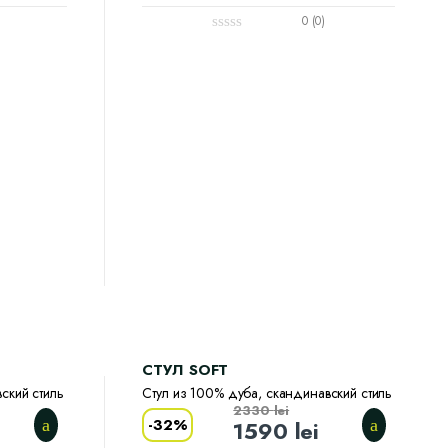
0 (0)
CТУЛ SOFT
ский стиль
Стул из 100% дуба, скандинавский стиль
2330
lei
-
32%
1590
lei