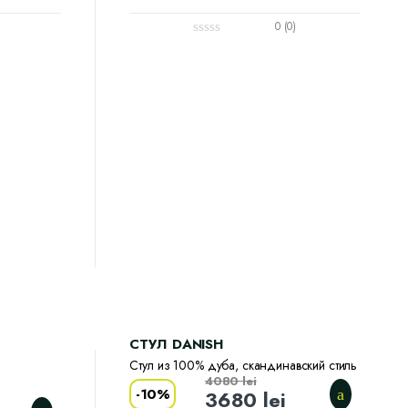
0 (0)
CТУЛ DANISH
Стул из 100% дуба, скандинавский стиль
4080
lei
-
10%
3680
lei