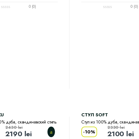
0 (0)
0 (0)
KU
CТУЛ SOFT
0% дуба, скандинавский стиль
Стул из 100% дуба, скандинав
2430
lei
2330
lei
-
10%
2190
lei
2100
lei