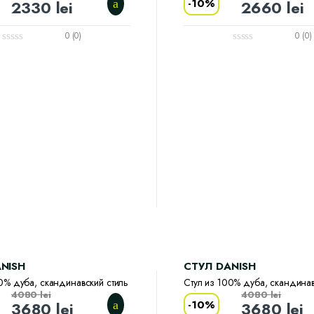
-
10%
2330
lei
2660
lei
0 (0)
0 (0)
NISH
CТУЛ DANISH
0% дуба, скандинавский стиль
Стул из 100% дуба, скандинав
4080
lei
4080
lei
-
10%
3680
lei
3680
lei