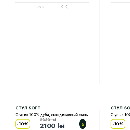
0 (0)
CТУЛ SOFT
CТУЛ S
Стул из 100% дуба, скандинавский стиль
Стул из 10
2330
lei
-
10%
-
10%
2100
lei