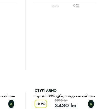
0 (0)
CТУЛ ARNO
ский стиль
Стул из 100% дуба, скандинавский стиль
3810
lei
-
10%
3430
lei