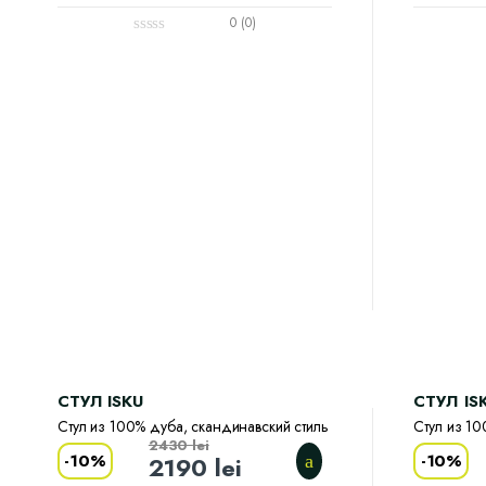
0 (0)
CТУЛ ISKU
CТУЛ IS
Стул из 100% дуба, скандинавский стиль
Стул из 10
2430
lei
-
10%
-
10%
2190
lei