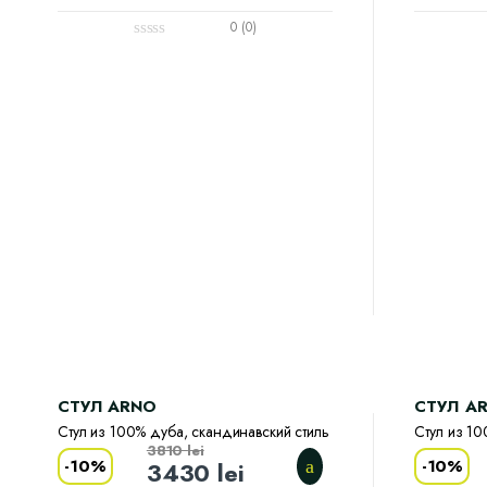
0 (0)
CТУЛ ARNO
CТУЛ A
Стул из 100% дуба, скандинавский стиль
Стул из 10
3810
lei
-
10%
-
10%
3430
lei