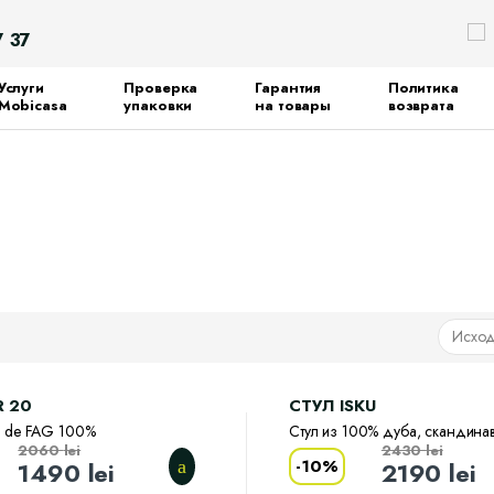
Search
7 37
for:
Услуги
Проверка
Гарантия
Политика
Mobicasa
упаковки
на товары
возврата
R 20
CТУЛ ISKU
n de FAG 100%
Стул из 100% дуба, скандинав
2060
lei
2430
lei
-
10%
1490
lei
2190
lei