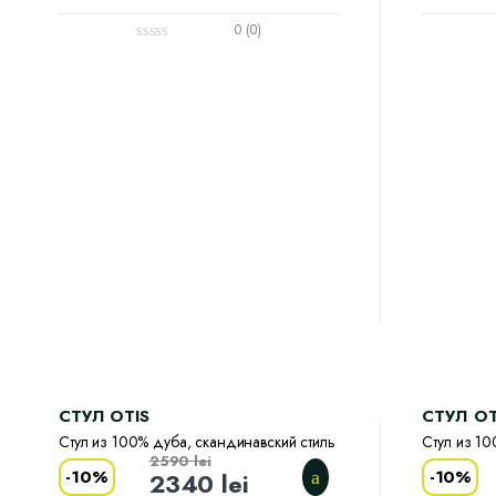
0 (0)
CТУЛ OTIS
CТУЛ OT
Стул из 100% дуба, скандинавский стиль
Стул из 10
2590
lei
-
10%
-
10%
2340
lei