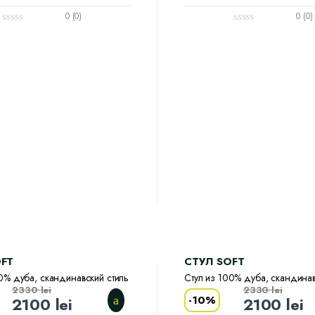
0 (0)
0 (0)
OFT
CТУЛ SOFT
0% дуба, скандинавский стиль
Стул из 100% дуба, скандинав
2330
lei
2330
lei
-
10%
2100
lei
2100
lei