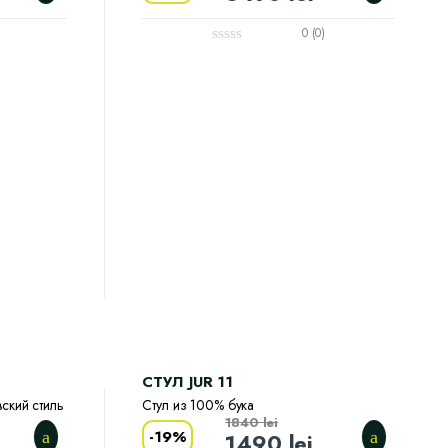
0 (0)
CТУЛ JUR 11
ский стиль
Стул из 100% бука
1840
lei
-
19%
1490
lei