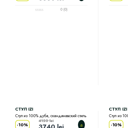
0 (0)
CТУЛ IZI
CТУЛ IZI
Стул из 100% дуба, скандинавский стиль
Стул из 10
4150
lei
-
10%
-
10%
3740
lei