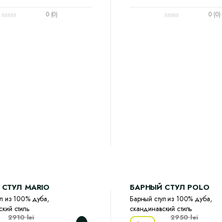
0 (0)
0 (0)
 СТУЛ MARIO
БАРНЫЙ СТУЛ POLO
л из 100% дуба,
Барный стул из 100% дуба,
кий стиль
скандинавский стиль
2910
lei
2950
lei