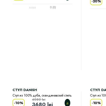
-
20%
0 (0)
CТУЛ DANISH
CТУЛ DA
Стул из 100% дуба, скандинавский стиль
Стул из 10
4080
lei
-
10%
-
10%
3680
lei