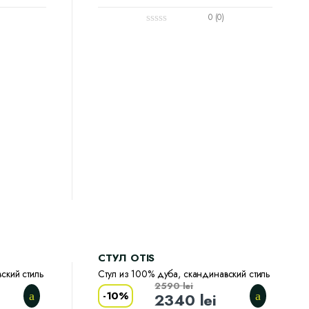
0 (0)
CТУЛ OTIS
ский стиль
Стул из 100% дуба, скандинавский стиль
2590
lei
-
10%
2340
lei