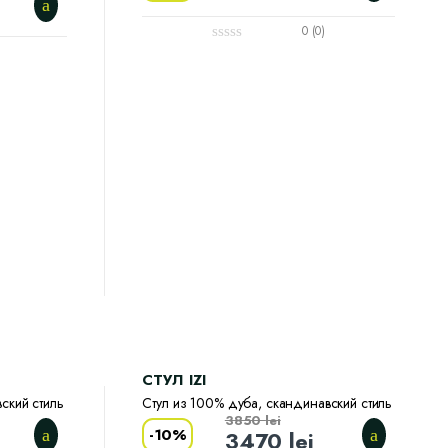
0 (0)
CТУЛ IZI
ский стиль
Стул из 100% дуба, скандинавский стиль
3850
lei
-
10%
3470
lei