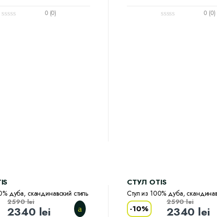
0 (0)
0 (0)
IS
CТУЛ OTIS
0% дуба, скандинавский стиль
Стул из 100% дуба, скандинав
2590
lei
2590
lei
-
10%
2340
lei
2340
lei