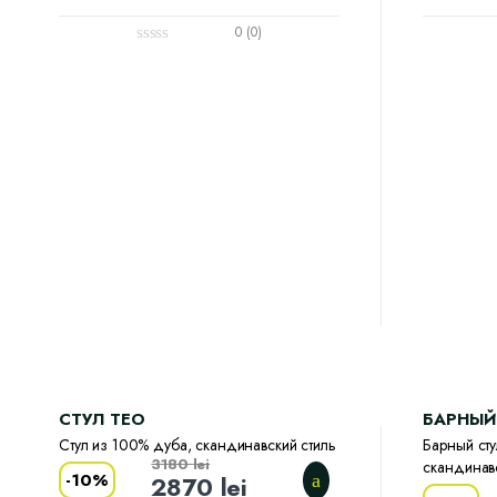
0 (0)
CТУЛ TEO
БАРНЫЙ
Стул из 100% дуба, скандинавский стиль
Барный сту
3180
lei
скандинавс
-
10%
2870
lei