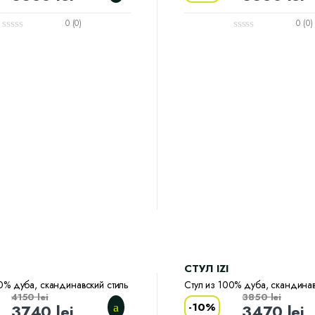
0 (0)
0 (0)
CТУЛ IZI
0% дуба, скандинавский стиль
Стул из 100% дуба, скандинав
4150
lei
3850
lei
-
10%
3740
lei
3470
lei