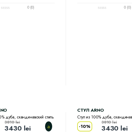
0 (0)
0 (0)
RNO
CТУЛ ARNO
0% дуба, скандинавский стиль
Стул из 100% дуба, скандинав
3810
lei
3810
lei
-
10%
3430
lei
3430
lei