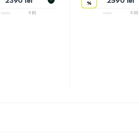
2390
lei
2590
lei
%
0 (0)
0 (0)