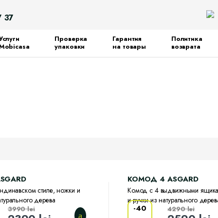
Search
7 37
for:
Услуги
Проверка
Гарантия
Политика
Mobicasa
упаковки
на товары
возврата
ASGARD
КОМОД 4 ASGARD
андинавском стиле, ножки и
Комод с 4 выдвижными ящик
атурального дерева
и ручки из натурального дерев
-
40
3990
lei
4290
lei