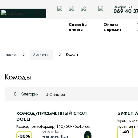
Информация:
069 40 3
Способы
Оплата
оплаты
в кредит
Главная
Хранения
Комоды
Комоды
Категории
Фильтры
КОМОД/ПИСЬМЕННЫЙ СТОЛ
БУФЕТ 
DOLLI
Буфет в ск
Комод трансформер, 140/50х75х45 см
ручки из н
-
40
2890
lei
-
36%
1850
lei