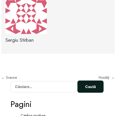
Sergiu Stirban
Navigare
←
Scaune
Noutăți
→
Caută
în
după:
articole
Pagini
Catalog produse