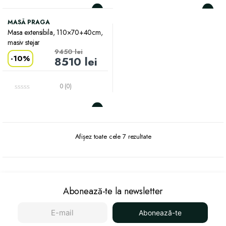
MASĂ PRAGA
Masa extensibila, 110×70+40cm,
masiv stejar
9450
lei
-
10%
8510
lei
0 (0)
Afișez toate cele 7 rezultate
Abonează-te la newsletter
Abonează-te