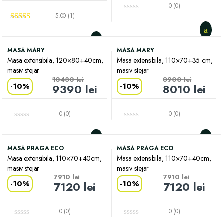
0 (0)
5.00 (1)
Evaluat la
5.00
din 5
MASĂ MARY
MASĂ MARY
Masa extensibila, 120×80+40cm,
Masa extensibila, 110×70+35 cm,
masiv stejar
masiv stejar
10430
lei
8900
lei
-
10%
-
10%
9390
lei
8010
lei
0 (0)
0 (0)
MASĂ PRAGA ECO
MASĂ PRAGA ECO
Masa extensibila, 110×70+40cm,
Masa extensibila, 110×70+40cm,
masiv stejar
masiv stejar
7910
lei
7910
lei
-
10%
-
10%
7120
lei
7120
lei
0 (0)
0 (0)