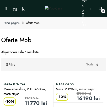
0
Prima pagină
Oferte Mob
Oferte Mob
Afișez toate cele 7 rezultate
Filtre
MASĂ GENEVA
MASĂ OREO
Masa extensibila, Ø110+50cm,
Masa Ø120cm, masiv stejar
17980
lei
masiv stejar
-
10%
16190
lei
13070
lei
-
10%
11770
lei