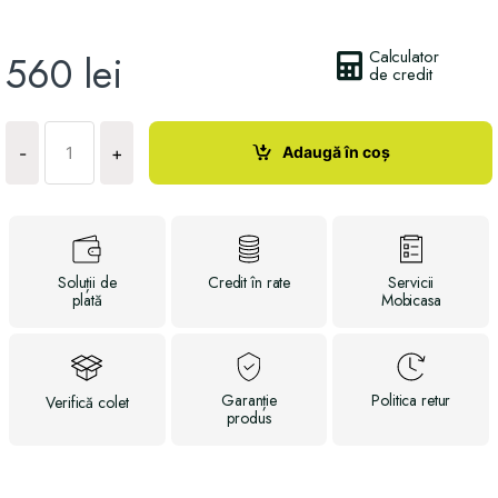
Calculator
560
lei
de credit
Cantitate
2
Adaugă în coș
-
+
perne
MANMAKER
Soluții
de
Credit
în rate
Servicii
plată
Mobicasa
Garanție
Politica
retur
Verifică
colet
produs