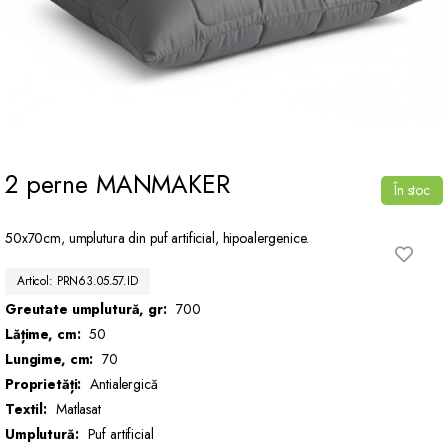
2 perne MANMAKER
În stoc
50x70cm, umplutura din puf artificial, hipoalergenice.
Articol: PRN63.05.57.ID
Greutate umplutură, gr:
700
Lățime, cm:
50
Lungime, cm:
70
Proprietăți:
Antialergică
Textil:
Matlasat
Umplutură:
Puf artificial