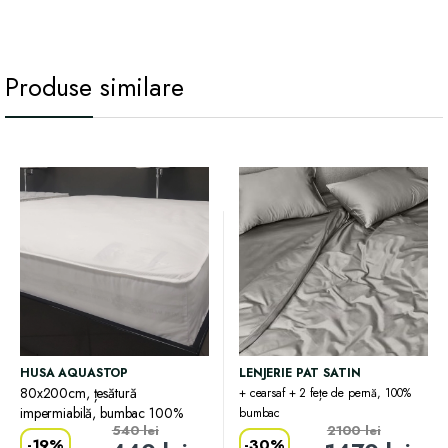
Produse similare
HUSA AQUASTOP
LENJERIE PAT SATIN
80x200cm, țesătură
+ cearsaf + 2 fețe de pernă, 100%
impermiabilă, bumbac 100%
bumbac
540
lei
2100
lei
-
19%
-
30%