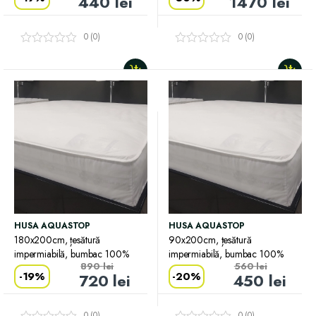
440
lei
1470
lei
0 (0)
0 (0)
HUSA AQUASTOP
HUSA AQUASTOP
180x200cm, țesătură
90x200cm, țesătură
impermiabilă, bumbac 100%
impermiabilă, bumbac 100%
890
lei
560
lei
-
19%
-
20%
720
lei
450
lei
0 (0)
0 (0)