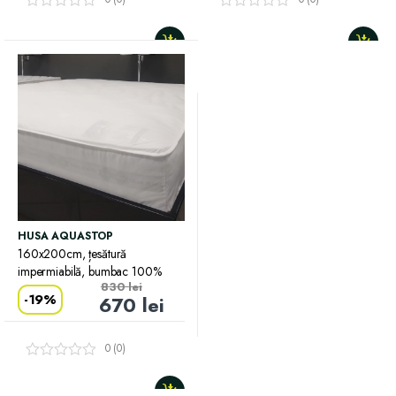
HUSA AQUASTOP
160x200cm, țesătură
impermiabilă, bumbac 100%
830
lei
-
19%
670
lei
0 (0)