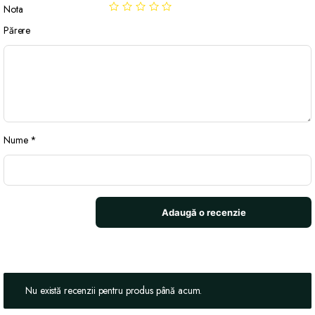
Nota
Părere
Nume
*
Nu există recenzii pentru produs până acum.