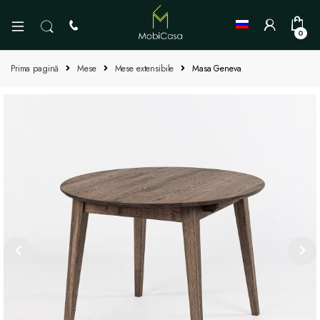
0
Prima pagină
Mese
Mese extensibile
Masa Geneva