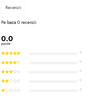
Recenzii
Pe baza 0 recenzii
0.0
puncte
0
0
0
0
0