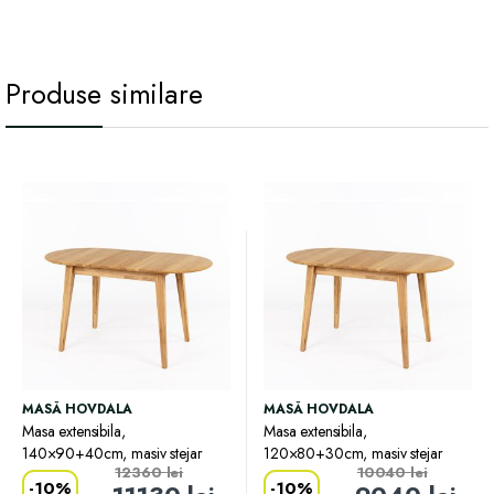
Produse similare
MASĂ HOVDALA
MASĂ HOVDALA
Masa extensibila,
Masa extensibila,
140×90+40cm, masiv stejar
120×80+30cm, masiv stejar
12360
lei
10040
lei
-
10%
-
10%