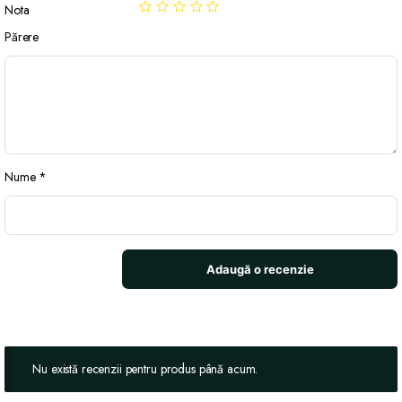
Nota
Părere
Nume
*
Nu există recenzii pentru produs până acum.