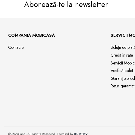
Abonează-te la newsletter
COMPANIA MOBICASA
SERVICII M
Contacte
Soluții de
plat
Credit
în rate
Servicii
Mobic
Verifică
colet
Garanție
prod
Retur
garantat
© MobiCasa - All Rights Reserved - Powered by
KURTEV