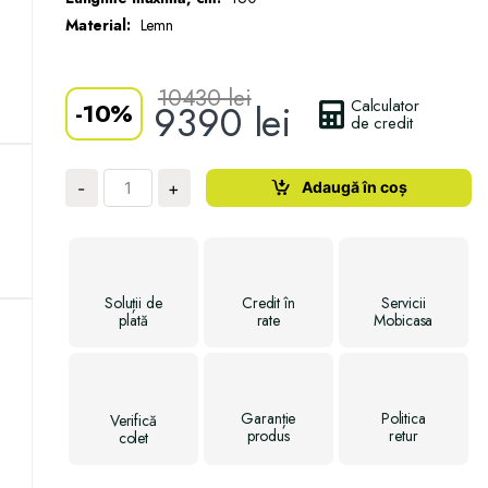
Material:
Lemn
10430
lei
Calculator
-
10%
9390
lei
de credit
Cantitate
Adaugă în coș
-
+
Masă
Mary
Soluții
de
Credit
în
Servicii
plată
rate
Mobicasa
Garanție
Politica
Verifică
produs
retur
colet