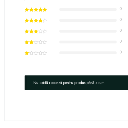
0
0
0
0
0
Nu există recenzii pentru produs până acum.