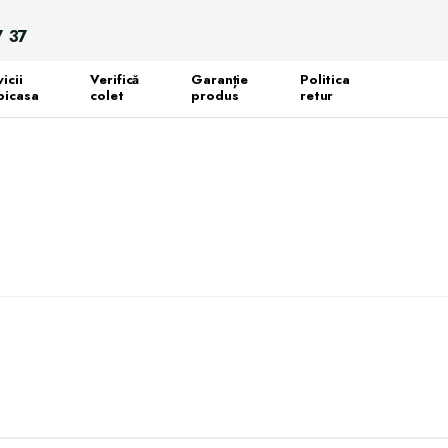
Search
7 37
for:
icii
Verifică
Garanție
Politica
icasa
colet
produs
retur