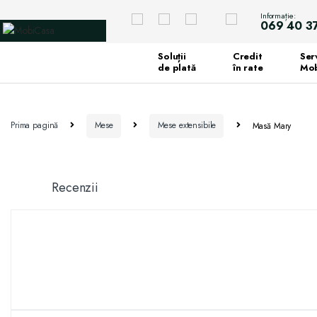
Informație:
069 40 3
Soluții
Credit
Serv
de plată
în rate
Mob
Prima pagină
Mese
Mese extensibile
Masă Mary
Recenzii