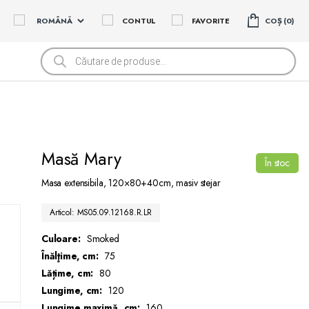
CONTUL
FAVORITE
COȘ
0
Products
search
Masă Mary
În stoc
Masa extensibila, 120×80+40cm, masiv stejar
Articol: MS05.09.12168.R.LR
Culoare:
Smoked
Înălţime, cm:
75
Lățime, cm:
80
Lungime, cm:
120
Lungime maximă, cm:
160