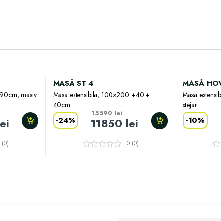
MASĂ ST 4
MASĂ HO
+90cm, masiv
Masa extensibila, 100×200 +40 +
Masa extensi
40cm.
stejar
15590
lei
-
24%
-
10%
lei
11850
lei
 (0)
0 (0)