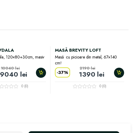
VDALA
MASĂ BREVITY LOFT
bila, 120×80+30cm, masiv
Masă cu picioare din metal, 67×140
cm!
10040
lei
2190
lei
-
37%
9040
lei
1390
lei
0 (0)
0 (0)