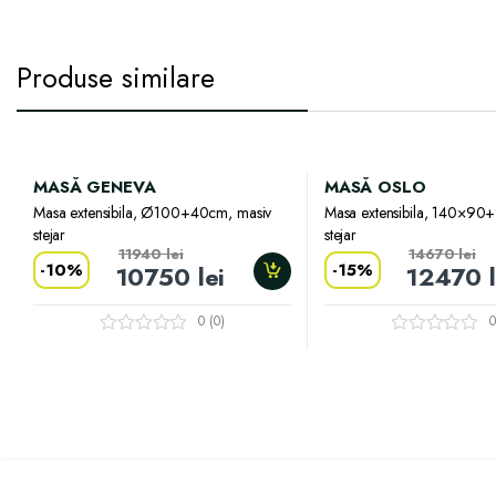
Produse similare
MASĂ GENEVA
MASĂ OSLO
Masa extensibila, Ø100+40cm, masiv
Masa extensibila, 140×90
stejar
stejar
11940
lei
14670
lei
-
10%
-
15%
10750
lei
12470
0 (0)
0