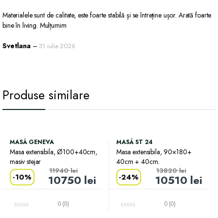
Evaluat la
5
Materialele sunt de calitate, este foarte stabilă și se întreține ușor. Arată foarte
din 5
bine în living. Mulțumim
Svetlana
–
31 iulie 2026
Produse similare
MASĂ GENEVA
MASĂ ST 24
Masa extensibila, Ø100+40cm,
Masa extensibila, 90×180+
masiv stejar
40cm + 40cm.
11940
lei
13820
lei
-
10%
-
24%
10750
lei
10510
lei
0 (0)
0 (0)