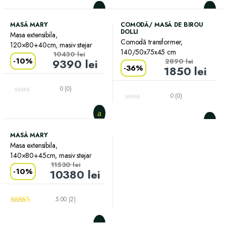
MASĂ MARY
COMODĂ/ MASĂ DE BIROU
DOLLI
Masa extensibila,
Comodă transformer,
120×80+40cm, masiv stejar
140/50x75x45 cm
10430
lei
-
10%
9390
lei
2890
lei
-
36%
1850
lei
0 (0)
0 (0)
MASĂ MARY
Masa extensibila,
140×80+45cm, masiv stejar
11530
lei
-
10%
10380
lei
5.00 (2)
Evaluat la
5.00
din 5