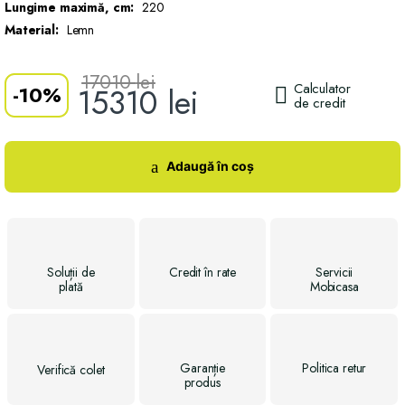
Lungime maximă, cm:
220
Material:
Lemn
17010
lei
Calculator
-
10%
15310
lei
de credit
Adaugă în coș
Soluții
de
Credit
în rate
Servicii
plată
Mobicasa
Garanție
Politica
retur
Verifică
colet
produs