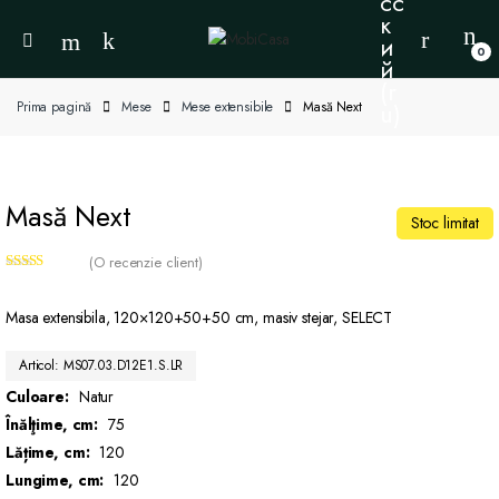
0
Prima pagină
Mese
Mese extensibile
Masă Next
Masă Next
Stoc limitat
(O recenzie client)
Evaluat la
5.00
din 5 pe
baza unei
Masa extensibila, 120×120+50+50 cm, masiv stejar, SELECT
singure
evaluări
Articol: MS07.03.D12E1.S.LR
Culoare:
Natur
Înălţime, cm:
75
Lățime, cm:
120
Lungime, cm:
120