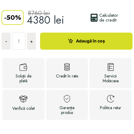
8760
lei
Calculator
-
50%
4380
lei
de credit
Cantitate
Masă
Adaugă în coș
-
+
ST
37
Soluții
de
Credit
în rate
Servicii
plată
Mobicasa
Garanție
Politica
retur
Verifică
colet
produs