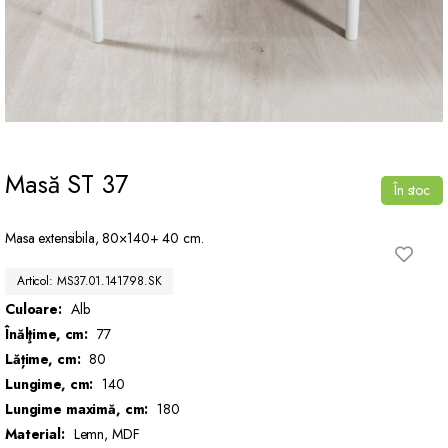
Masă ST 37
În stoc
Masa extensibila, 80×140+ 40 cm.
Articol: MS37.01.141798.SK
Culoare:
Alb
Înălţime, cm:
77
Lățime, cm:
80
Lungime, cm:
140
Lungime maximă, cm:
180
Material:
Lemn, MDF