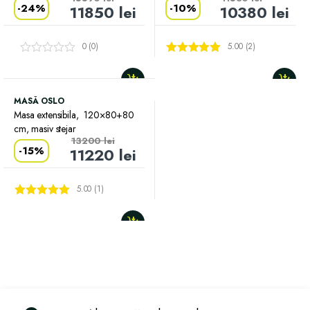
-
24%
-
10%
11850
lei
10380
lei
0 (0)
5.00 (2)
Evaluat la
5.00
din 5
MASĂ OSLO
Masa extensibila, 120×80+80
cm, masiv stejar
13200
lei
-
15%
11220
lei
5.00 (1)
Evaluat la
5.00
din 5