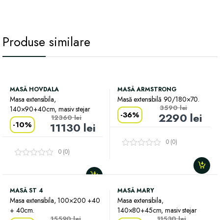
Produse similare
MASĂ HOVDALA
MASĂ ARMSTRONG
Masa extensibila,
Masă extensibilă 90/180×70.
3590
lei
140×90+40cm, masiv stejar
-
36%
2290
lei
12360
lei
-
10%
11130
lei
0 (0)
0 (0)
MASĂ ST 4
MASĂ MARY
Masa extensibila, 100×200 +40
Masa extensibila,
+ 40cm.
140×80+45cm, masiv stejar
15590
lei
11530
lei