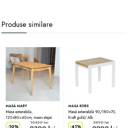
Produse similare
MASĂ MARY
MASĂ KORS
Masa extensibila,
Masă extensibilă 90/180×70,
120×80+40cm, masiv stejar
Kraft gold/ Alb
10430
lei
3890
lei
-
10%
-
41%