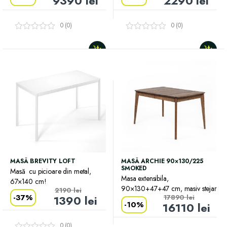
9390
lei
2290
lei
0 (0)
0 (0)
MASĂ BREVITY LOFT
MASĂ ARCHIE 90×130/225
SMOKED
Masă cu picioare din metal,
Masa extensibila,
67×140 cm!
90×130+47+47 cm, masiv stejar
2190
lei
-
37%
1390
lei
17890
lei
-
10%
16110
lei
0 (0)