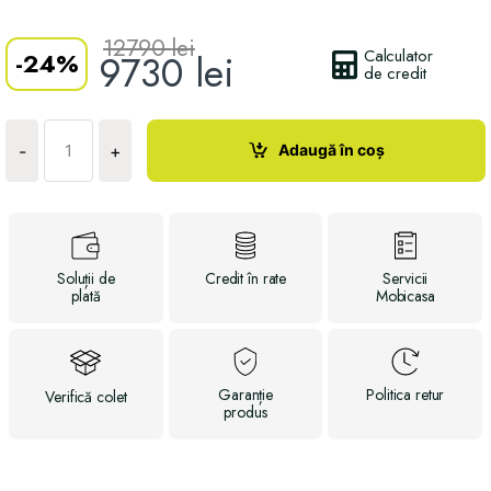
12790
lei
Calculator
-
24%
9730
lei
de credit
Cantitate
Masă
Adaugă în coș
-
+
ST
75
Soluții
de
Credit
în rate
Servicii
plată
Mobicasa
Garanție
Politica
retur
Verifică
colet
produs