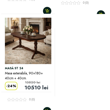
0 (0)
MASĂ ST 24
Masa extensibila, 90×180+
40cm + 40cm.
13820
lei
-
24%
10510
lei
0 (0)