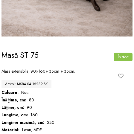
Masă ST 75
În stoc
Masa extensibila, 90×160+ 35cm + 35cm.
Articol: MS84.04.16239.SK
Culoare:
Nuc
Înălţime, cm:
80
Lățime, cm:
90
Lungime, cm:
160
Lungime maximă, cm:
230
Material:
Lemn, MDF