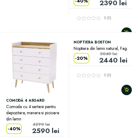
-
40%
2390
lei
0 (0)
NOPTIERA BOSTON
Noptiera din lemn natural, Fag.
3040
lei
-
20%
2440
lei
0 (0)
COMODĂ 4 ASGARD
Comoda cu 4 sertare pentru
depozitare, manere si picioare
din lemn
4290
lei
-
40%
2590
lei