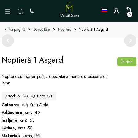
0
Prima pagină
Depozitare
Noptiere
Noptieră 1 Asgard
Noptieră 1 Asgard
În stoc
Noptiera cu 1 sertar pentru depozitare, manere si picioare din
lemn
Articol: NPT03.10/01.555.ART
Culoare:
Alb, Kraft Gold
Adâncime ,cm:
40
Înălţime, cm:
55
Lățime, cm:
50
Material:
Lemn, PAL