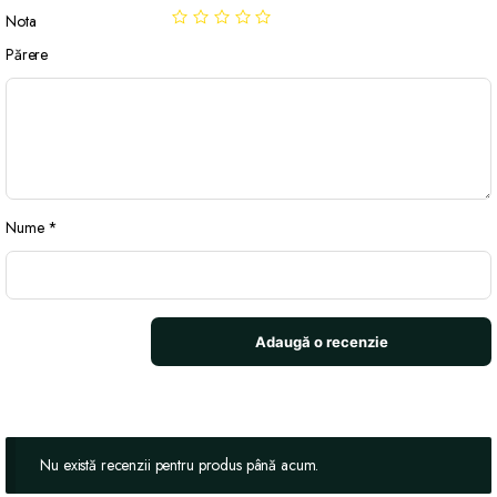
Nota
Părere
Nume
*
Nu există recenzii pentru produs până acum.