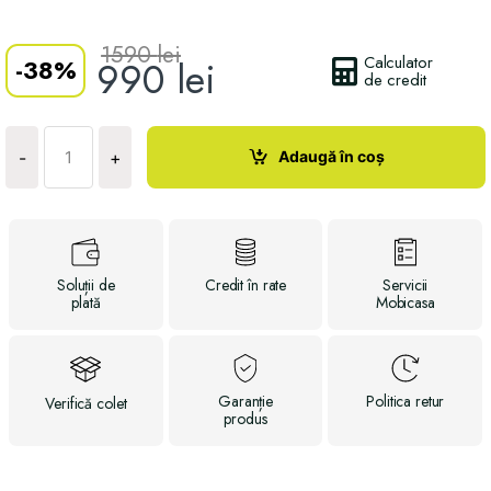
1590
lei
Calculator
-
38%
990
lei
de credit
Cantitate
Noptieră
Adaugă în coș
-
+
1
Asgard
Soluții
de
Credit
în rate
Servicii
plată
Mobicasa
Garanție
Politica
retur
Verifică
colet
produs