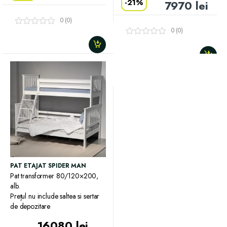
-
21%
7970
lei
0 (0)
0 (0)
PAT ETAJAT SPIDER MAN
Pat transformer 80/120×200,
alb.
Prețul nu include saltea si sertar
de depozitare
16080
lei