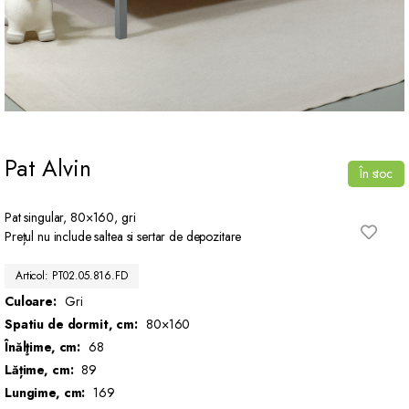
Pat Alvin
În stoc
Pat singular, 80×160, gri
Prețul nu include saltea si sertar de depozitare
Articol: PT02.05.816.FD
Culoare:
Gri
Spatiu de dormit, cm:
80×160
Înălţime, cm:
68
Lățime, cm:
89
Lungime, cm:
169