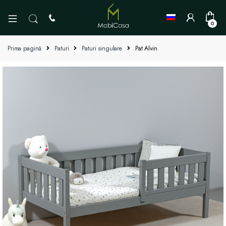
0
Prima pagină
Paturi
Paturi singulare
Pat Alvin