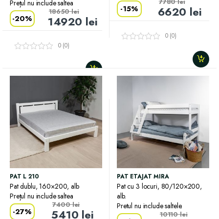
7780
lei
Prețul nu include saltea
-
15%
6620
lei
18650
lei
-
20%
14920
lei
0 (0)
0 (0)
PAT L 210
PAT ETAJAT MIRA
Pat dublu, 160×200, alb
Pat cu 3 locuri, 80/120×200,
Prețul nu include saltea
alb.
7400
lei
Pretul nu include saltele.
-
27%
5410
lei
10110
lei