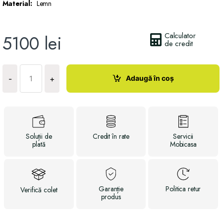
Material:
Lemn
Calculator
5100
lei
de credit
Cantitate
Pat
Adaugă în coș
-
+
Alvin
Soluții
de
Credit
în rate
Servicii
plată
Mobicasa
Garanție
Politica
retur
Verifică
colet
produs