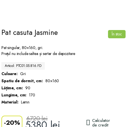
Pat casuta Jasmine
În stoc
Pat singular, 80×160, gri.
Prețul nu include saltea și sertar de depozitare
Articol: PTC01.05.816.FD
Culoare:
Gri
Spatiu de dormit, cm:
80×160
Lățime, cm:
90
Lungime, cm:
170
Material:
Lemn
6720
lei
Calculator
-
20%
5380
lei
de credit