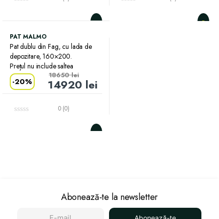
PAT MALMO
Pat dublu din Fag, cu lada de
depozitare, 160×200.
Prețul nu include saltea
18650
lei
-
20%
14920
lei
0 (0)
Abonează-te la newsletter
Abonează-te