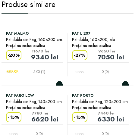
Produse similare
PAT MALMO
PAT L 207
Pat dublu din Fag, 160×200 cm.
Pat dublu, 160×200, alb
Prețul nu include saltea
Prețul nu include saltea
11670
lei
9650
lei
-
20%
-
27%
9340
lei
7050
lei
5.00 (1)
0 (0)
Evaluat la
5.00
din 5
PAT FARO LOW
PAT PORTO
Pat dublu din Fag, 140×200 cm.
Pat dublu din Fag, 120×200 cm.
Prețul nu include saltea
Prețul nu include saltea
7780
lei
7440
lei
-
15%
-
15%
6620
lei
6330
lei
0 (0)
0 (0)