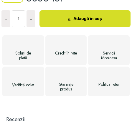
Cantitate
Pat
Adaugă în coș
-
+
casuta
Jasmine
Soluții
de
Credit
în rate
Servicii
plată
Mobicasa
Garanție
Politica
retur
Verifică
colet
produs
Recenzii