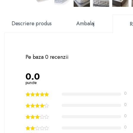
Descriere produs
Ambalaj
R
Pe baza 0 recenzii
0.0
puncte
0
0
0
0