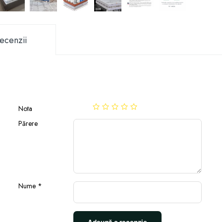
ecenzii
Nota
Părere
Nume
*