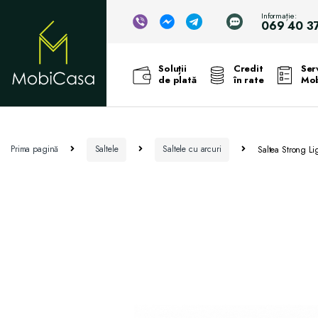
Informație:
069 40 3
Soluții
Credit
Serv
de plată
în rate
Mob
Prima pagină
Saltele
Saltele cu arcuri
Saltea Strong Li