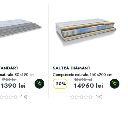
TANDART
SALTEA DIAMANT
naturale, 80×190 cm
Componente naturale, 160×200 cm
1730
lei
18690
lei
-
20%
1390
lei
14960
lei
0 (0)
0 (0)