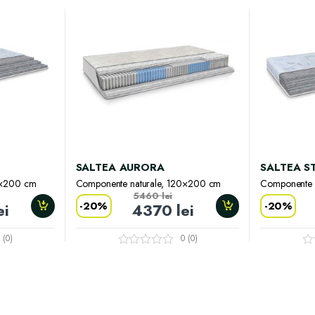
SALTEA AURORA
SALTEA S
0×200 cm
Componente naturale, 120×200 cm
Componente 
5460
lei
-
20%
-
20%
ei
4370
lei
 (0)
0 (0)