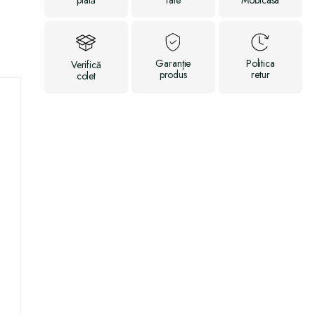
plată
rate
Mobicasa
Garanție
Politica
Verifică
produs
retur
colet