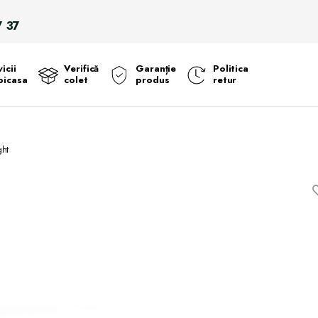
Search
7 37
for:
icii
Verifică
Garanție
Politica
icasa
colet
produs
retur
ght