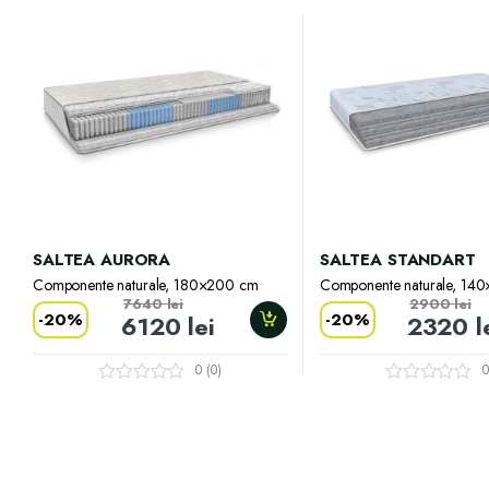
SALTEA AURORA
SALTEA STANDART
Componente naturale, 180×200 cm
Componente naturale, 14
7640
lei
2900
lei
-
20%
-
20%
6120
lei
2320
l
0 (0)
0