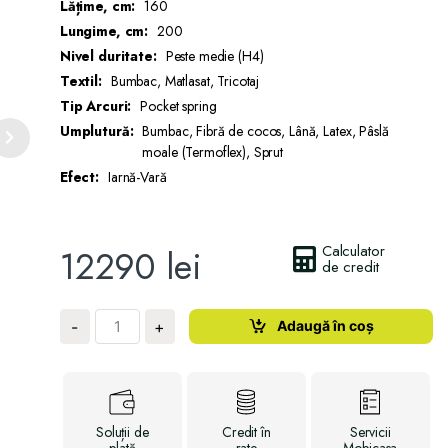
Lățime, cm:
160
Lungime, cm:
200
Nivel duritate:
Peste medie (H4)
Textil:
Bumbac, Matlasat, Tricotaj
Tip Arcuri:
Pocket spring
Umplutură:
Bumbac, Fibră de cocos, Lână, Latex, Pâslă
moale (Termoflex), Sprut
Efect:
Iarnă-Vară
Calculator
12290
lei
de credit
Cantitate
Adaugă în coș
-
+
Saltea
Strong
Light
Soluții
de
Credit
în
Servicii