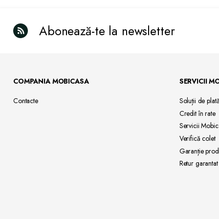
Abonează-te la newsletter
COMPANIA MOBICASA
SERVICII M
Contacte
Soluții de
plat
Credit
în rate
Servicii
Mobic
Verifică
colet
Garanție
prod
Retur
garantat