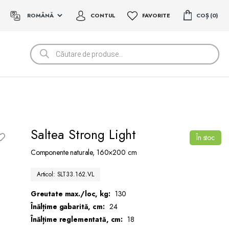
CONTUL
FAVORITE
COȘ
0
Products
search
Saltea Strong Light
În stoc
Componente naturale, 160×200 cm
Articol: SLT33.162.VL
Greutate max./loc, kg:
130
Înălțime gabarită, cm:
24
Înălțime reglementată, cm:
18