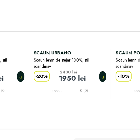
SCAUN URBANO
SCAUN PO
stil
Scaun lemn de stejar 100%, stil
Scaun lemn de
scandinav
scandinav
2430
lei
-
20%
-
10%
ei
1950
lei
 (0)
0 (0)