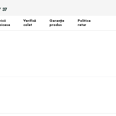
Search
7 37
for:
icii
Verifică
Garanție
Politica
icasa
colet
produs
retur