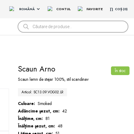
CONTUL
FAVORITE
COȘ
0
Products
search
Scaun Arno
În stoc
Scaun lemn de stejar 100%, stil scandinav
Articol: SC13.09.VOG02.LR
Culoare:
Smoked
Adâncime şezut, cm:
42
Înălţime, cm:
81
Înălţime şezut, cm:
48
Lăţime şezut, cm:
51