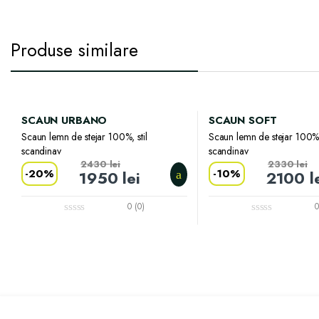
Produse similare
SCAUN URBANO
SCAUN SOFT
Scaun lemn de stejar 100%, stil
Scaun lemn de stejar 100%, 
scandinav
scandinav
2430
lei
2330
lei
-
20%
-
10%
1950
lei
2100
l
0 (0)
0