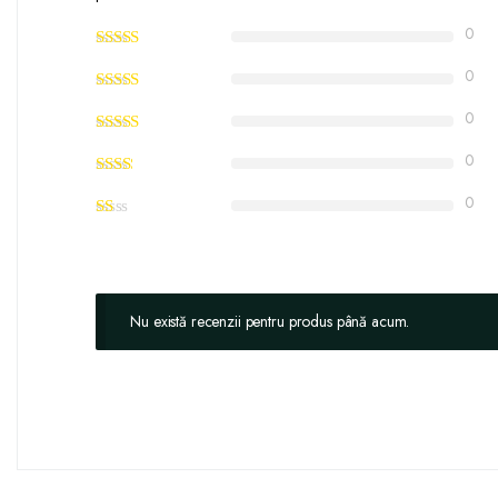
0
0
0
0
0
Nu există recenzii pentru produs până acum.