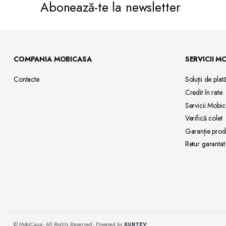
Abonează-te la newsletter
COMPANIA MOBICASA
SERVICII M
Contacte
Soluții de
plat
Credit
în rate
Servicii
Mobic
Verifică
colet
Garanție
prod
Retur
garantat
© MobiCasa - All Rights Reserved - Powered by
KURTEV