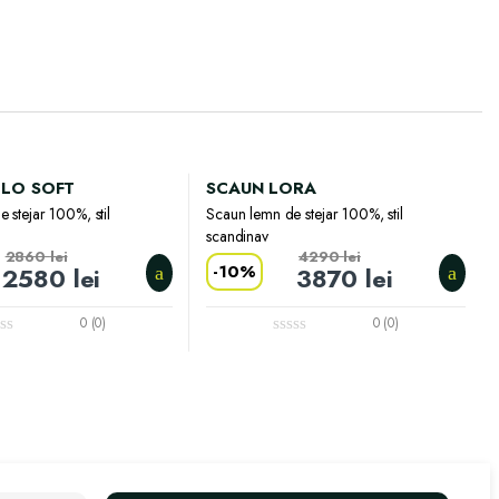
LO SOFT
SCAUN LORA
 stejar 100%, stil
Scaun lemn de stejar 100%, stil
scandinav
2860
lei
4290
lei
-
10%
2580
lei
3870
lei
0 (0)
0 (0)