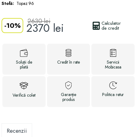
Stofă:
Topaz 96
2630
lei
Calculator
-
10%
2370
lei
de credit
Soluții
de
Credit
în rate
Servicii
plată
Mobicasa
Garanție
Politica
retur
Verifică
colet
produs
Recenzii