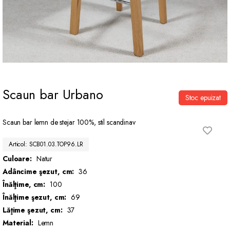
Scaun bar Urbano
Stoc epuizat
Scaun bar lemn de stejar 100%, stil scandinav
Articol: SCB01.03.TOP96.LR
Culoare:
Natur
Adâncime şezut, cm:
36
Înălţime, cm:
100
Înălţime şezut, cm:
69
Lăţime şezut, cm:
37
Material:
Lemn