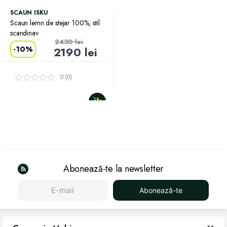
SCAUN ISKU
Scaun lemn de stejar 100%, stil
scandinav
2430
lei
-
10%
2190
lei
0 (0)
Abonează-te la newsletter
Abonează-te