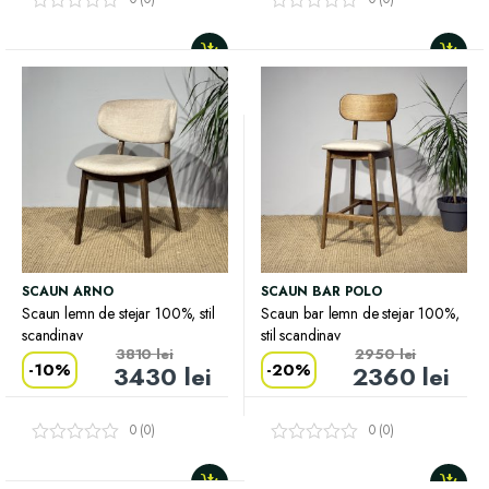
SCAUN ARNO
SCAUN BAR POLO
Scaun lemn de stejar 100%, stil
Scaun bar lemn de stejar 100%,
scandinav
stil scandinav
3810
lei
2950
lei
-
10%
-
20%
3430
lei
2360
lei
0 (0)
0 (0)