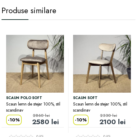
Produse similare
SCAUN POLO SOFT
SCAUN SOFT
Scaun lemn de stejar 100%, stil
Scaun lemn de stejar 100%, stil
scandinav
scandinav
2860
lei
2330
lei
-
10%
-
10%
2580
lei
2100
lei
0 (0)
0 (0)