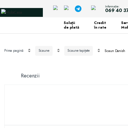
Informație:
069 40 3
Soluții
Credit
Serv
de plată
în rate
Mob
Prima pagină
Scaune
Scaune tapițate
Scaun Danish
Recenzii