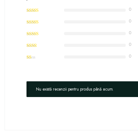
0
0
0
0
0
Nu există recenzii pentru produs până acum.