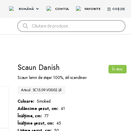
CONTUL
FAVORITE
COȘ
0
Products
search
Scaun Danish
În stoc
Scaun lemn de stejar 100%, stil scandinav
Articol: SC15.09.VOG02.LR
Culoare:
Smoked
Adâncime şezut, cm:
41
Înălţime, cm:
77
Înălţime şezut, cm:
45
Lăţime şezut, cm:
50