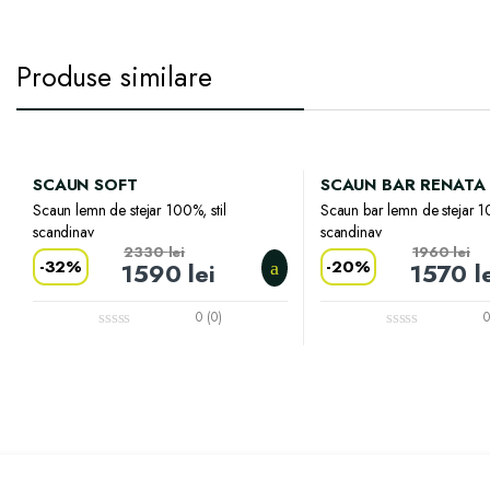
Produse similare
SCAUN SOFT
SCAUN BAR RENATA
Scaun lemn de stejar 100%, stil
Scaun bar lemn de stejar 10
scandinav
scandinav
2330
lei
1960
lei
-
32%
-
20%
1590
lei
1570
l
0 (0)
0