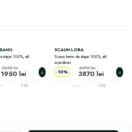
RBANO
SCAUN LORA
 stejar 100%, stil
Scaun lemn de stejar 100%, stil
scandinav
2430
lei
4290
lei
-
10%
1950
lei
3870
lei
0 (0)
0 (0)