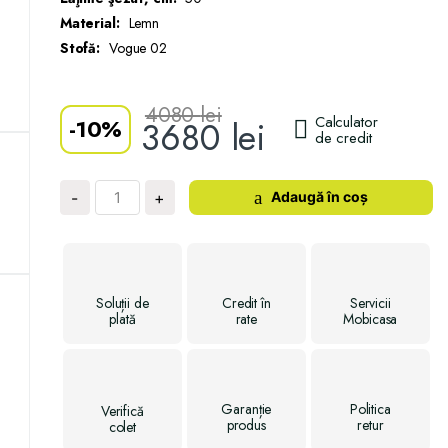
Material:
Lemn
Stofă:
Vogue 02
4080
lei
Calculator
-
10%
3680
lei
de credit
Cantitate
Adaugă în coș
-
+
Scaun
Danish
Soluții
de
Credit
în
Servicii
plată
rate
Mobicasa
Garanție
Politica
Verifică
produs
retur
colet