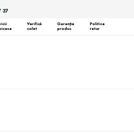
Search
7 37
for:
icii
Verifică
Garanție
Politica
icasa
colet
produs
retur