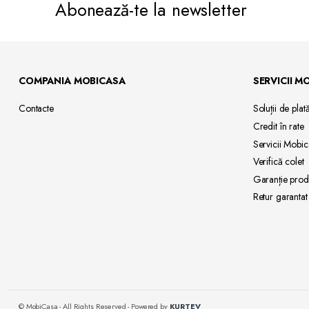
Abonează-te la newsletter
COMPANIA MOBICASA
SERVICII M
Contacte
Soluții de
plat
Credit
în rate
Servicii
Mobic
Verifică
colet
Garanție
prod
Retur
garantat
© MobiCasa - All Rights Reserved - Powered by
KURTEV