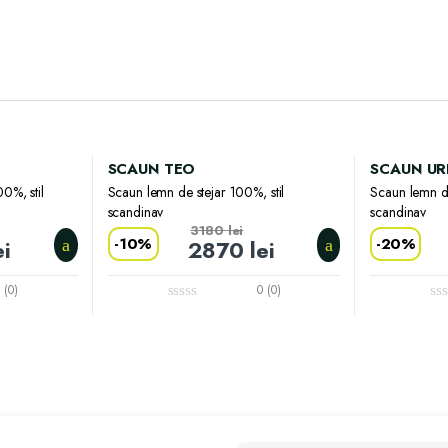
SCAUN TEO
SCAUN U
0%, stil
Scaun lemn de stejar 100%, stil
Scaun lemn de
scandinav
scandinav
3180
lei
-
10%
-
20%
ei
2870
lei
 (0)
0 (0)