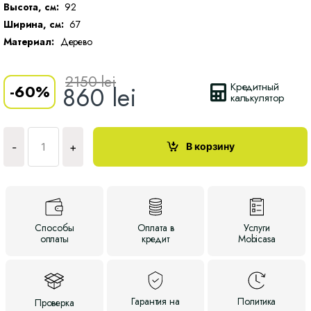
Высота, см:
92
Ширина, см:
67
Материал:
Дерево
2150
lei
Кредитный
-
60%
860
lei
калькулятор
Количество
Регулируемое
В корзину
-
+
кресло-
шезлонг
Hodina
Способы
Оплата
в
Услуги
оплаты
кредит
Mobicasa
Гарантия
на
Политика
Проверка