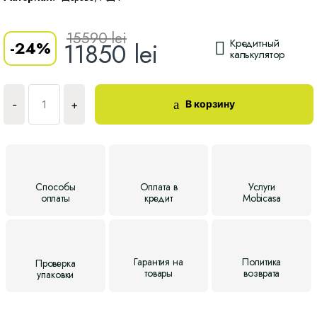
15590
lei
Кредитный
-
24%
11850
lei
калькулятор
Количество
Cтол
В корзину
-
+
ST
4
Способы
Оплата
в
Услуги
оплаты
кредит
Mobicasa
Гарантия
на
Политика
Проверка
товары
возврата
упаковки