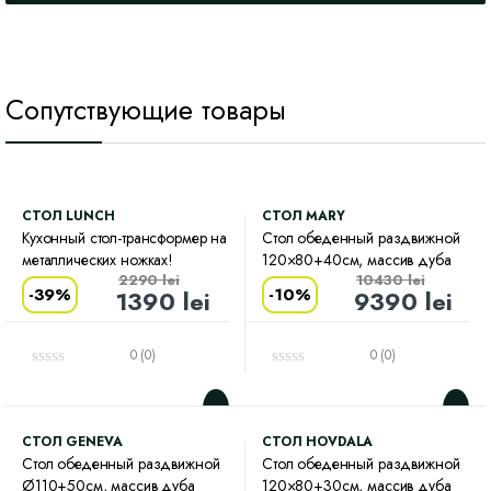
Сопутствующие товары
CТОЛ LUNCH
CТОЛ MARY
Кухонный стол-трансформер на
Стол обеденный раздвижной
металлических ножках!
120×80+40см, массив дуба
2290
lei
10430
lei
-
39%
-
10%
1390
lei
9390
lei
0 (0)
0 (0)
CТОЛ GENEVA
CТОЛ HOVDALA
Стол обеденный раздвижной
Стол обеденный раздвижной
Ø110+50см, массив дуба
120×80+30см, массив дуба