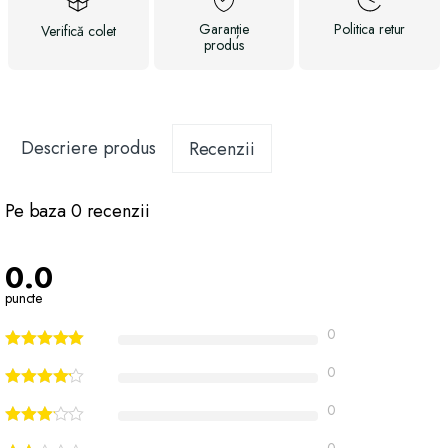
Garanție
Politica
retur
Verifică
colet
produs
Descriere produs
Recenzii
Pe baza 0 recenzii
0.0
puncte
0
0
0
0