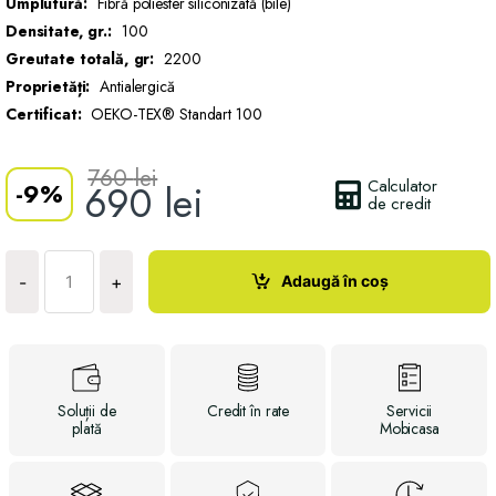
Umplutură:
Fibră poliester siliconizată (bile)
Densitate, gr.:
100
Greutate totală, gr:
2200
Proprietăți:
Antialergică
Certificat:
OEKO-TEX® Standart 100
760
lei
Calculator
-
9%
690
lei
de credit
Cantitate
Cuvertura
Adaugă în coș
-
+
SILHOUETTE
Soluții
de
Credit
în rate
Servicii
plată
Mobicasa