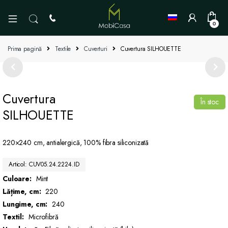
0
Prima pagină
Textile
Cuverturi
Cuvertura SILHOUETTE
Cuvertura
În stoc
SILHOUETTE
220×240 cm, antialergică, 100% fibra siliconizată
Articol: CUV05.24.2224.ID
Culoare:
Mint
Lățime, cm:
220
Lungime, cm:
240
Textil:
Microfibră