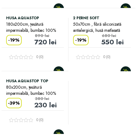
HUSA AQUASTOP
2 PERNE SOFT
180x200cm, țesătură
50x70cm , fibră siliconizată
impermiabilă, bumbac 100%
antialergică, husă matlasată
890
lei
680
lei
-
19%
-
19%
720
lei
550
lei
0 (0)
0 (0)
HUSA AQUASTOP TOP
80x200cm, țesătură
impermiabilă, bumbac 100%
380
lei
-
39%
230
lei
0 (0)