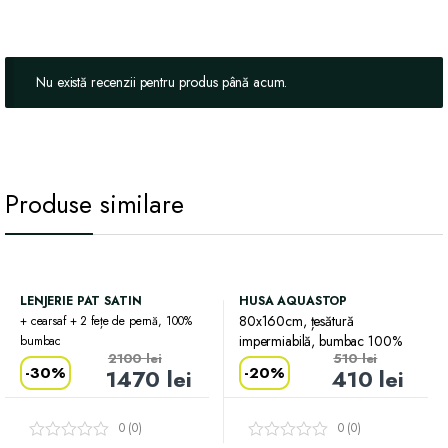
Nu există recenzii pentru produs până acum.
Produse similare
LENJERIE PAT SATIN
HUSA AQUASTOP
80x160cm, țesătură
+ cearsaf + 2 fețe de pernă, 100%
impermiabilă, bumbac 100%
bumbac
2100
lei
510
lei
-
30%
-
20%
1470
lei
410
lei
0 (0)
0 (0)