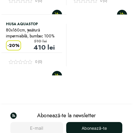
0 (0)
0 (0)
HUSA AQUASTOP
80x160cm, țesătură
impermiabilă, bumbac 100%
510
lei
-
20%
410
lei
0 (0)
Abonează-te la newsletter
Abonează-te