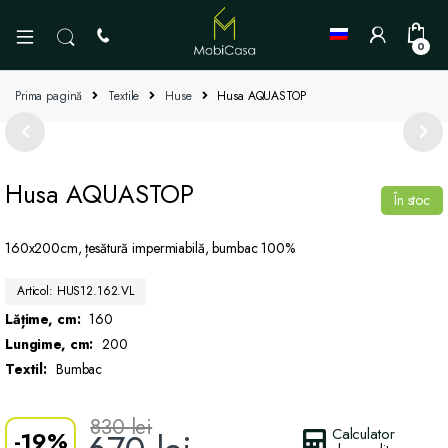
0
Prima pagină
Textile
Huse
Husa AQUASTOP
Husa AQUASTOP
În stoc
160x200cm, țesătură impermiabilă, bumbac 100%
Articol: HUS12.162.VL
Lățime, cm:
160
Lungime, cm:
200
Textil:
Bumbac
830
lei
Calculator
-
19%