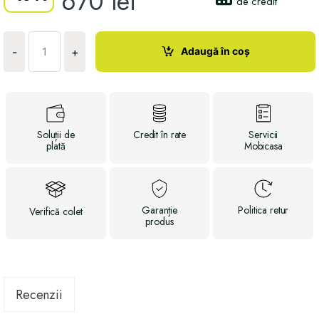
670
lei
de credit
Cantitate
Husa
Adaugă în coș
-
+
AQUASTOP
Soluții
de
Credit
în rate
Servicii
plată
Mobicasa
Garanție
Politica
retur
Verifică
colet
produs
Recenzii