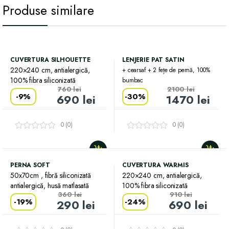
Produse similare
CUVERTURA SILHOUETTE
LENJERIE PAT SATIN
220×240 cm, antialergică,
+ cearsaf + 2 fețe de pernă, 100%
100% fibra siliconizată
bumbac
760
lei
2100
lei
-
9%
-
30%
690
lei
1470
lei
0 (0)
0 (0)
PERNA SOFT
CUVERTURA WARMIS
50x70cm , fibră siliconizată
220×240 cm, antialergică,
antialergică, husă matlasată
100% fibra siliconizată
360
lei
910
lei
-
19%
-
24%
290
lei
690
lei