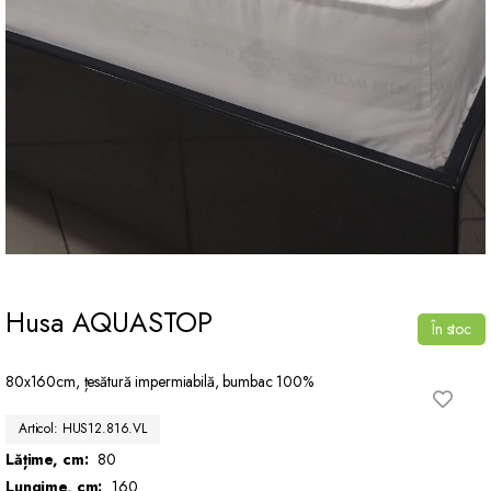
Husa AQUASTOP
În stoc
80x160cm, țesătură impermiabilă, bumbac 100%
Articol: HUS12.816.VL
Lățime, cm:
80
Lungime, cm:
160