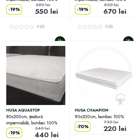
680
lei
830
lei
-
19%
-
19%
550
lei
670
lei
0 (0)
0 (0)
HUSA AQUASTOP
HUSA CHAMPION
80x200cm, țesătură
90x200cm, bumbac 100%.
730
lei
impermiabilă, bumbac 100%
-
70%
220
lei
540
lei
-
19%
440
lei