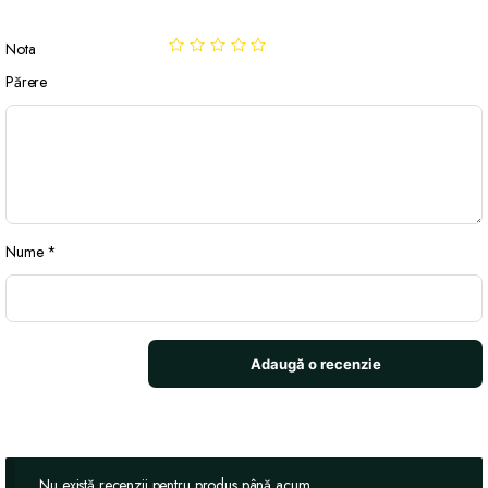
Nota
Părere
Nume
*
Nu există recenzii pentru produs până acum.