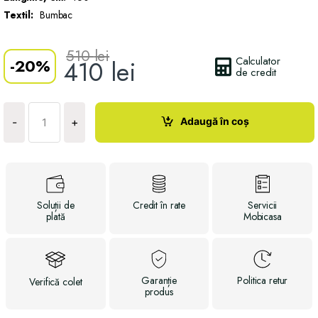
Textil:
Bumbac
510
lei
Calculator
-
20%
410
lei
de credit
Cantitate
Husa
Adaugă în coș
-
+
AQUASTOP
Soluții
de
Credit
în rate
Servicii
plată
Mobicasa
Garanție
Politica
retur
Verifică
colet
produs