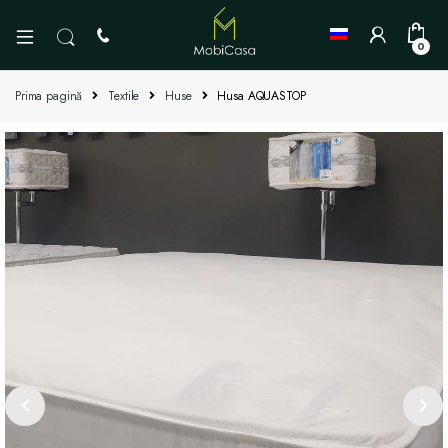
0
Prima pagină
Textile
Huse
Husa AQUASTOP