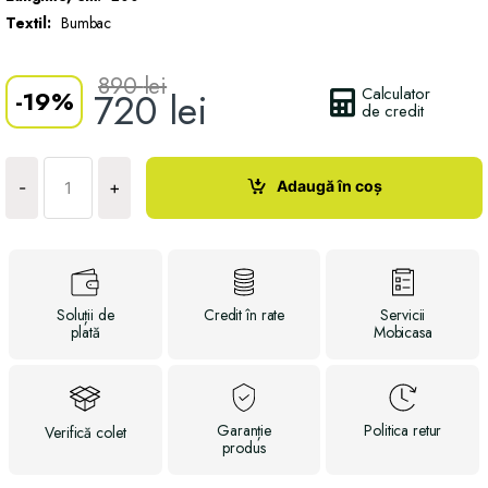
Textil:
Bumbac
890
lei
Calculator
-
19%
720
lei
de credit
Cantitate
Husa
Adaugă în coș
-
+
AQUASTOP
Soluții
de
Credit
în rate
Servicii
plată
Mobicasa
Garanție
Politica
retur
Verifică
colet
produs