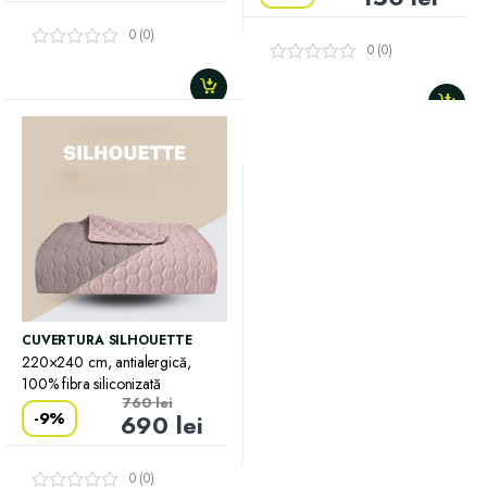
0 (0)
0 (0)
CUVERTURA SILHOUETTE
220×240 cm, antialergică,
100% fibra siliconizată
760
lei
-
9%
690
lei
0 (0)