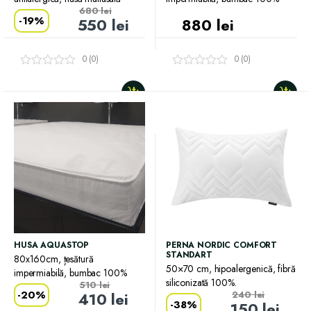
680
lei
-
19%
550
lei
880
lei
0 (0)
0 (0)
HUSA AQUASTOP
PERNA NORDIC COMFORT
STANDART
80x160cm, țesătură
50×70 cm, hipoalergenică, fibră
impermiabilă, bumbac 100%
siliconizată 100%.
510
lei
-
20%
410
lei
240
lei
-
38%
150
lei