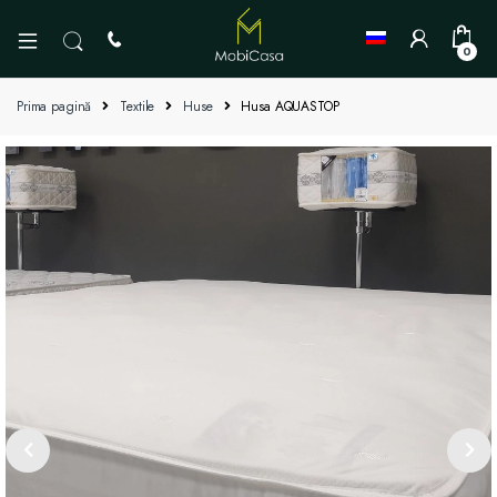
0
Prima pagină
Textile
Huse
Husa AQUASTOP