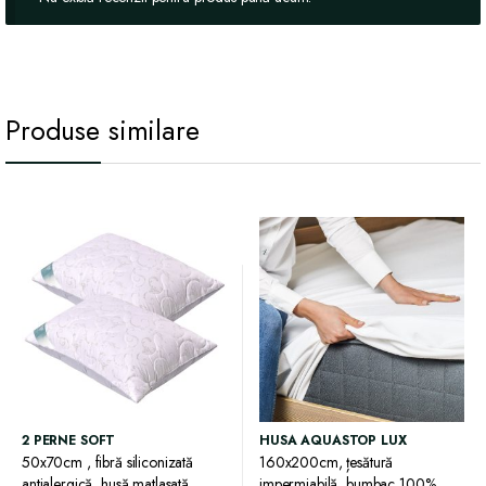
Produse similare
2 PERNE SOFT
HUSA AQUASTOP LUX
50x70cm , fibră siliconizată
160x200cm, țesătură
antialergică, husă matlasată
impermiabilă, bumbac 100%