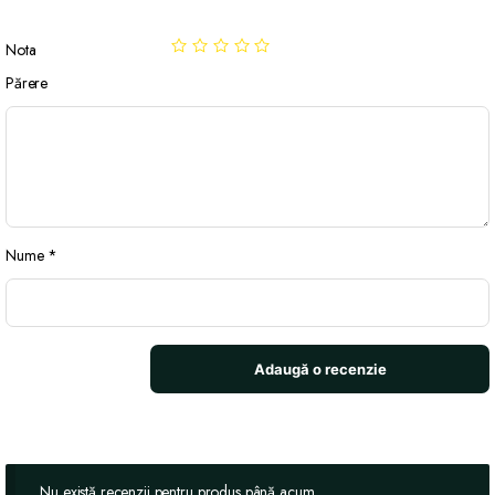
Nota
Părere
Nume
*
Nu există recenzii pentru produs până acum.