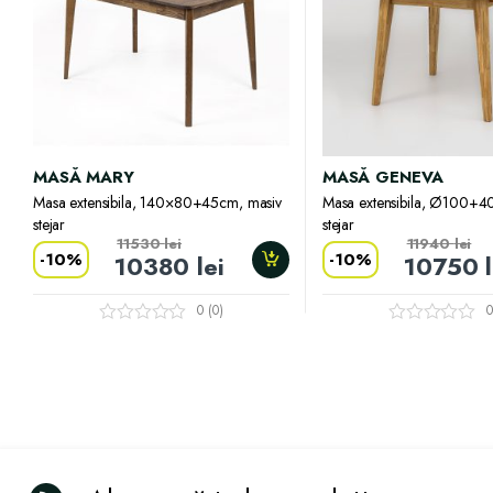
MASĂ MARY
MASĂ GENEVA
Masa extensibila, 140×80+45cm, masiv
Masa extensibila, Ø100+4
stejar
stejar
11530
lei
11940
lei
-
10%
-
10%
10380
lei
10750
0 (0)
0