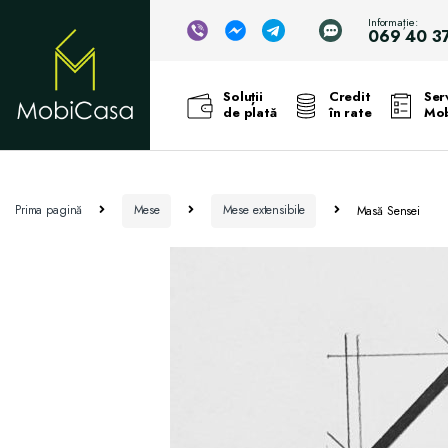
Informație:
069 40 3
Soluții
Credit
Serv
de plată
în rate
Mob
Prima pagină
Mese
Mese extensibile
Masă Sensei