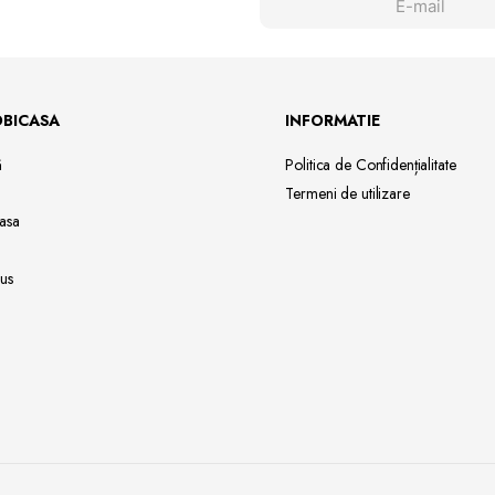
OBICASA
INFORMATIE
ă
Politica de Confidențialitate
Termeni de utilizare
asa
us