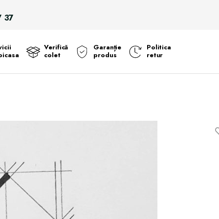
Search
7 37
for:
icii
Verifică
Garanție
Politica
icasa
colet
produs
retur