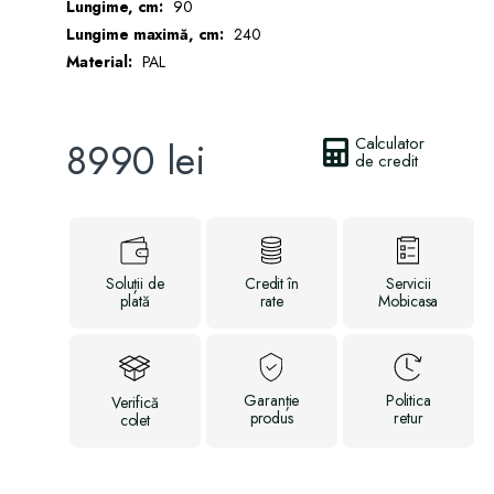
Lungime, cm:
90
Lungime maximă, cm:
240
Material:
PAL
Calculator
8990
lei
de credit
Soluții
de
Credit
în
Servicii
plată
rate
Mobicasa
Garanție
Politica
Verifică
produs
retur
colet