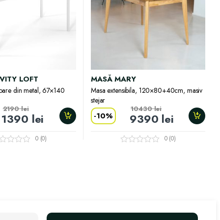
VITY LOFT
MASĂ MARY
oare din metal, 67×140
Masa extensibila, 120×80+40cm, masiv
stejar
2190
lei
10430
lei
-
10%
1390
lei
9390
lei
0 (0)
0 (0)