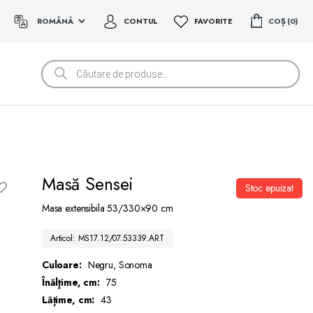
CONTUL
FAVORITE
COȘ
0
Products
search
Masă Sensei
Stoc epuizat
Masa extensibila 53/330×90 cm
Articol: MS17.12/07.53339.ART
Culoare:
Negru, Sonoma
Înălţime, cm:
75
Lățime, cm:
43