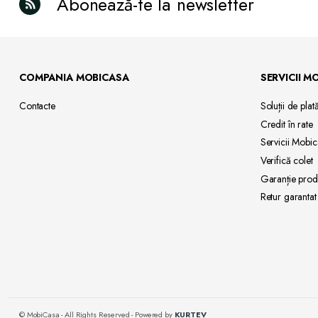
Abonează-te la newsletter
COMPANIA MOBICASA
SERVICII M
Contacte
Soluții de
plat
Credit
în rate
Servicii
Mobic
Verifică
colet
Garanție
prod
Retur
garantat
© MobiCasa - All Rights Reserved - Powered by
KURTEV