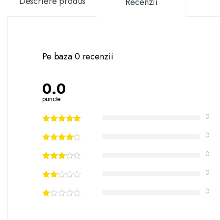
Descriere produs
Recenzii
Pe baza 0 recenzii
0.0
puncte
0
0
0
0
0