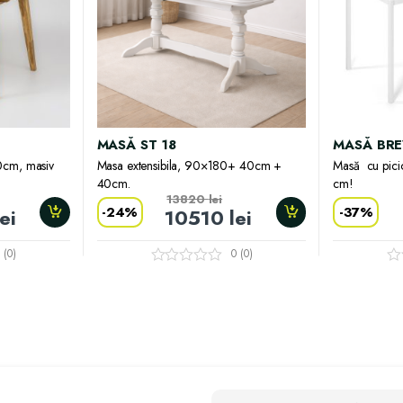
MASĂ ST 18
MASĂ BRE
0cm, masiv
Masa extensibila, 90×180+ 40cm +
Masă cu pici
40cm.
cm!
13820
lei
-
24%
-
37%
lei
10510
lei
 (0)
0 (0)