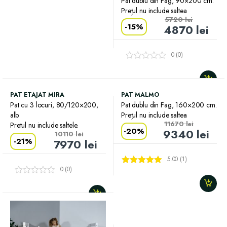
Pat dublu din Fag, 90×200 cm.
Prețul nu include saltea
5720
lei
-
15%
4870
lei
0 (0)
PAT ETAJAT MIRA
PAT MALMO
Pat cu 3 locuri, 80/120×200,
Pat dublu din Fag, 160×200 cm.
alb.
Prețul nu include saltea
11670
lei
Pretul nu include saltele.
-
20%
9340
lei
10110
lei
-
21%
7970
lei
5.00 (1)
0 (0)
Evaluat la
5.00
din 5