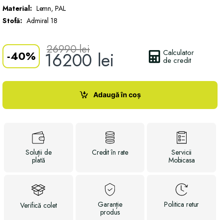
Material:
Lemn, PAL
Stofă:
Admiral 18
26990
lei
Calculator
-
40%
16200
lei
de credit
Adaugă în coș
Soluții
de
Credit
în rate
Servicii
plată
Mobicasa
Garanție
Politica
retur
Verifică
colet
produs