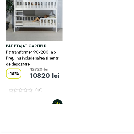
PAT ETAJAT GARFIELD
Pat transformer 90×200, alb.
Prețul nu include saltea si sertar
de depozitare
12720
lei
-
15%
10820
lei
0 (0)