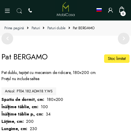
0
Prima pagină
Paturi
Paturi duble
Pat BERGAMO
Pat BERGAMO
Stoc limitat
Pat dublu, tapițat cu mecanism de ridicare, 180×200 cm.
Prețul nu include saltea
Articol: PT04.182.ADM18.Y.WS
Spatiu de dormit, cm:
180×200
Înălţime tăblie, cm:
100
Înălţime tăblie p., cm:
34
Lățime, cm:
200
Lungime, cm:
230