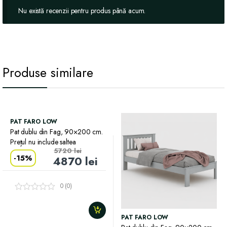
Nu există recenzii pentru produs până acum.
Produse similare
PAT FARO LOW
Pat dublu din Fag, 90×200 cm.
Prețul nu include saltea
5720
lei
-
15%
4870
lei
0 (0)
PAT FARO LOW