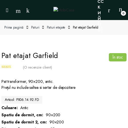
0
Prima pagină
Paturi
Paturi etajate
Pat etajat Garfield
Pat etajat Garfield
În stoc
(O recenzie client)
Evaluat la
5.00
din 5 pe
baza unei
Pat transformer, 90×200, antic.
singure
Prețul nu include saltea si sertar de depozitare
evaluări
Articol: PX06.14.92.FD
Culoare:
Antic
Spatiu de dormit, cm:
90×200
Spatiu de dormit 2, cm:
90×200