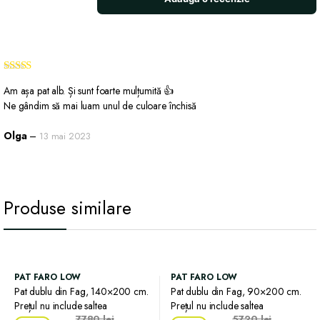
Evaluat la
5
Am așa pat alb. Și sunt foarte mulțumită 👍
din 5
Ne gândim să mai luam unul de culoare închisă
Olga
–
13 mai 2023
Produse similare
PAT FARO LOW
PAT FARO LOW
Pat dublu din Fag, 140×200 cm.
Pat dublu din Fag, 90×200 cm.
Prețul nu include saltea
Prețul nu include saltea
7780
lei
5720
lei