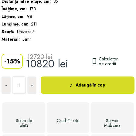
Distanţa între etaje, cm:
85
Înălţime, cm:
170
Lățime, cm:
98
Lungime, cm:
211
Scară:
Universală
Material:
Lemn
12720
lei
Calculator
-
15%
10820
lei
de credit
Cantitate
Pat
Adaugă în coș
-
+
etajat
Garfield
Soluții
de
Credit
în rate
Servicii
plată
Mobicasa