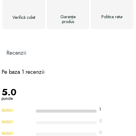
Garanție
Politica
retur
Verifică
colet
produs
Recenzii
Pe baza 1 recenzii
5.0
puncte
1
0
0