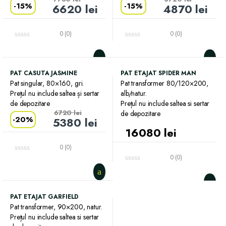
-
15%
-
15%
6620
lei
4870
lei
0 (0)
0 (0)
PAT CASUTA JASMINE
PAT ETAJAT SPIDER MAN
Pat singular, 80×160, gri.
Pat transformer 80/120×200,
Prețul nu include saltea și sertar
alb/natur.
de depozitare
Prețul nu include saltea si sertar
6720
lei
de depozitare
-
20%
5380
lei
16080
lei
0 (0)
0 (0)
PAT ETAJAT GARFIELD
Pat transformer, 90×200, natur.
Prețul nu include saltea si sertar