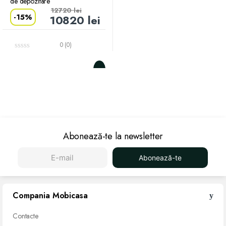
de depozitare
12720
lei
-
15%
10820
lei
0 (0)
Abonează-te la newsletter
Abonează-te
Compania Mobicasa
Contacte