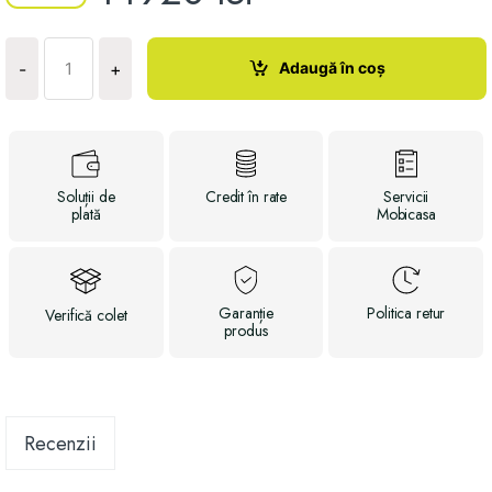
Cantitate
Pat
Adaugă în coș
-
+
Malmo
Soluții
de
Credit
în rate
Servicii
plată
Mobicasa
Garanție
Politica
retur
Verifică
colet
produs
Recenzii