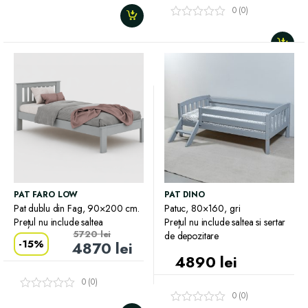
5.00
din 5
0 (0)
PAT FARO LOW
PAT DINO
Pat dublu din Fag, 90×200 cm.
Patuc, 80×160, gri
Prețul nu include saltea
Prețul nu include saltea si sertar
5720
lei
de depozitare
-
15%
4870
lei
4890
lei
0 (0)
0 (0)