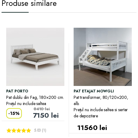
Produse similare
PAT PORTO
PAT ETAJAT MOWGLI
Pat dublu din Fag, 180×200 cm.
Pat transformer, 80/120×200,
Prețul nu include saltea
alb.
8410
lei
Prețul nu include saltea si sertar
-
15%
7150
lei
de depozitare
11560
lei
5.00 (1)
Evaluat la