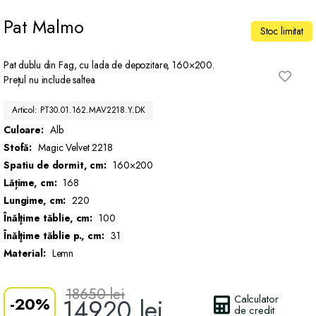
Pat Malmo
Stoc limitat
Pat dublu din Fag, cu lada de depozitare, 160×200.
Prețul nu include saltea
Articol: PT30.01.162.MAV2218.Y.DK
Culoare:
Alb
Stofă:
Magic Velvet 2218
Spatiu de dormit, cm:
160×200
Lățime, cm:
168
Lungime, cm:
220
Înălţime tăblie, cm:
100
Înălţime tăblie p., cm:
31
Material:
Lemn
18650
lei
Calculator
-
20%
14920
lei
de credit