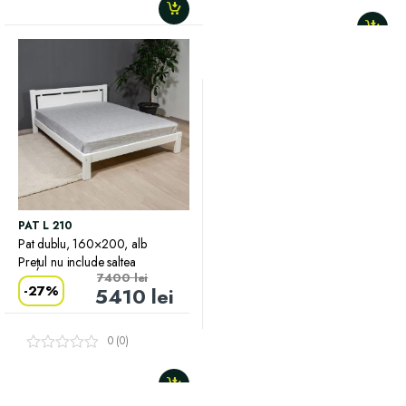
PAT L 210
Pat dublu, 160×200, alb
Prețul nu include saltea
7400
lei
-
27%
5410
lei
0 (0)