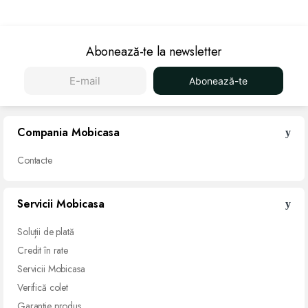
Abonează-te la newsletter
Abonează-te
Compania Mobicasa
Contacte
Servicii Mobicasa
Soluții de
plată
Credit
în rate
Servicii
Mobicasa
Verifică
colet
Garanție
produs