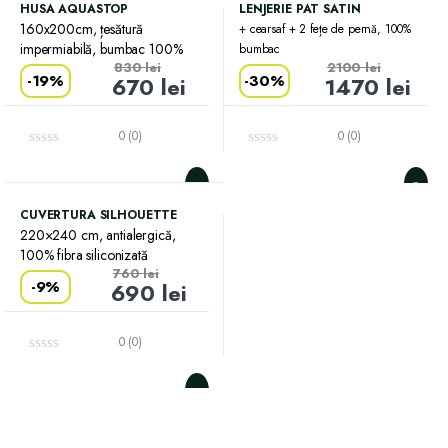
HUSA AQUASTOP
LENJERIE PAT SATIN
160x200cm, țesătură
+ cearsaf + 2 fețe de pernă, 100%
impermiabilă, bumbac 100%
bumbac
830
lei
2100
lei
-
19%
-
30%
670
lei
1470
lei
0 (0)
0 (0)
CUVERTURA SILHOUETTE
220×240 cm, antialergică,
100% fibra siliconizată
760
lei
-
9%
690
lei
0 (0)