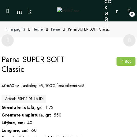
0
Prima pagină
Textile
Perne
Perna SUPER SOFT Classic
Perna SUPER SOFT
În stoc
Classic
40×60см , antialergică, 100% fibra siliconizată
Articol: PRN11.01.46.ID
Greutate totală, gr:
1172
Greutate umplutură, gr:
550
Lățime, cm:
40
Lungime, cm:
60