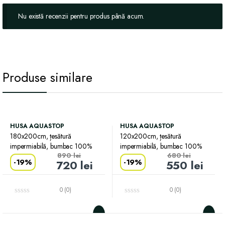
Nu există recenzii pentru produs până acum.
Produse similare
HUSA AQUASTOP
HUSA AQUASTOP
180x200cm, țesătură
120x200cm, țesătură
impermiabilă, bumbac 100%
impermiabilă, bumbac 100%
890
lei
680
lei
-
19%
-
19%
720
lei
550
lei
0 (0)
0 (0)