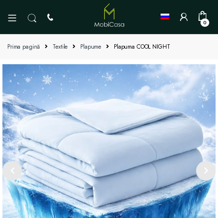
0
Prima pagină
Textile
Plapume
Plapuma COOL NIGHT