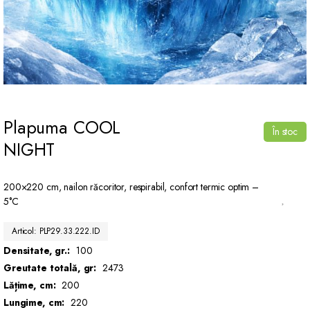
Plapuma COOL
În stoc
NIGHT
200×220 cm, nailon răcoritor, respirabil, confort termic optim –
5°C
Articol: PLP29.33.222.ID
Densitate, gr.:
100
Greutate totală, gr:
2473
Lățime, cm:
200
Lungime, cm:
220