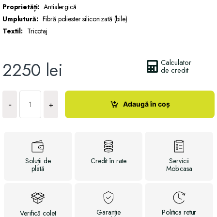
Proprietăți:
Antialergică
Umplutură:
Fibră poliester siliconizată (bile)
Textil:
Tricotaj
Calculator
2250
lei
de credit
Cantitate
Plapuma
Adaugă în coș
-
+
COOL
NIGHT
Soluții
de
Credit
în rate
Servicii
plată
Mobicasa
Garanție
Politica
retur
Verifică
colet