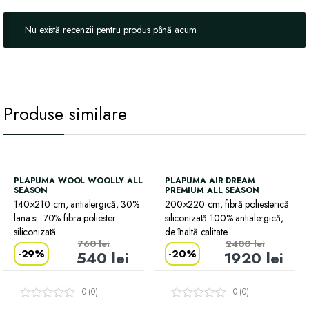
Nu există recenzii pentru produs până acum.
Produse similare
PLAPUMA WOOL WOOLLY ALL
PLAPUMA AIR DREAM
SEASON
PREMIUM ALL SEASON
140×210 cm, antialergică, 30%
200×220 cm, fibră poliesterică
lana si 70% fibra poliester
siliconizată 100% antialergică,
siliconizată
de înaltă calitate
760
lei
2400
lei
-
29%
-
20%
540
lei
1920
lei
0 (0)
0 (0)