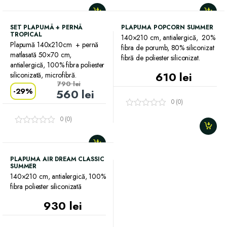
SET PLAPUMĂ + PERNĂ
PLAPUMA POPCORN SUMMER
TROPICAL
140×210 cm, antialergică, 20%
Plapumă 140x210cm + pernă
fibra de porumb, 80% siliconizat
matlasată 50×70 cm,
fibră de poliester siliconizat.
antialergică, 100% fibra poliester
610
lei
siliconizată, microfibră.
790
lei
-
29%
560
lei
0 (0)
0 (0)
PLAPUMA AIR DREAM CLASSIC
SUMMER
140×210 cm, antialergică, 100%
fibra poliester siliconizată
930
lei