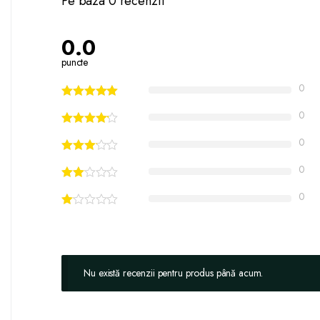
Pe baza 0 recenzii
0.0
puncte
0
0
0
0
0
Nu există recenzii pentru produs până acum.