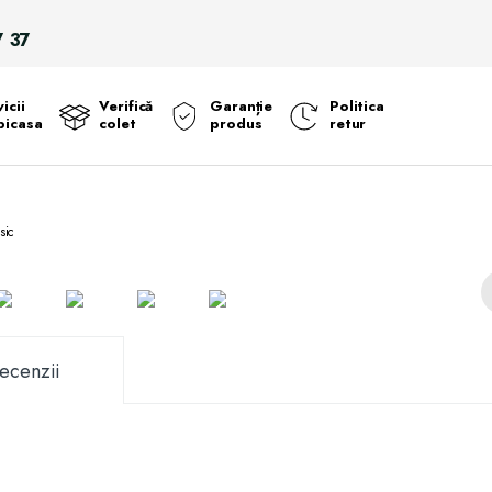
Search
7 37
for:
icii
Verifică
Garanție
Politica
icasa
colet
produs
retur
sic
ecenzii