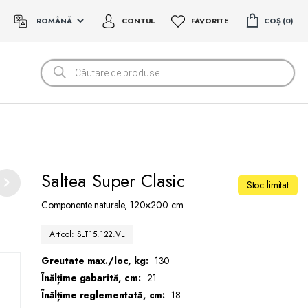
CONTUL
FAVORITE
COȘ
0
Products
search
Saltea Super Clasic
Stoc limitat
Componente naturale, 120×200 cm
Articol: SLT15.122.VL
Greutate max./loc, kg:
130
Înălțime gabarită, cm:
21
Înălțime reglementată, cm:
18