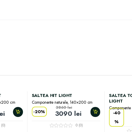
T
SALTEA HIT LIGHT
SALTEA T
LIGHT
0×200 cm
Componente naturale, 140×200 cm
3860
lei
Componente 
-
20%
lei
3090
lei
-
40
%
 (0)
0 (0)