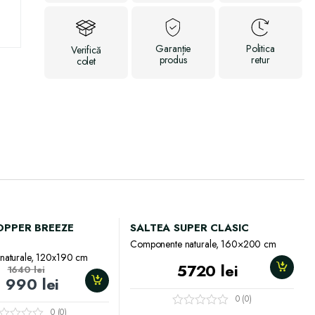
Garanție
Politica
Verifică
produs
retur
colet
OPPER BREEZE
SALTEA SUPER CLASIC
Componente naturale, 160×200 cm
naturale, 120х190 cm
5720
lei
1640
lei
990
lei
0 (0)
0 (0)