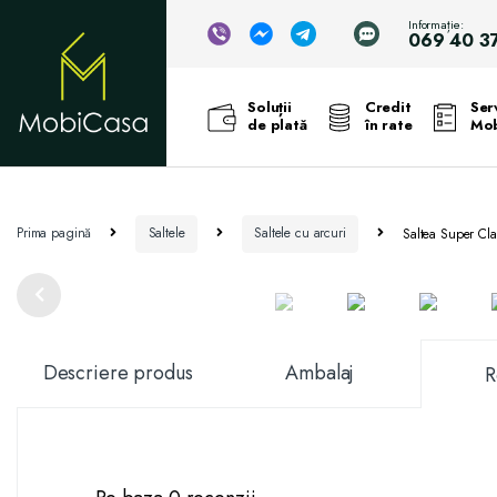
Informație:
069 40 3
Soluții
Credit
Serv
de plată
în rate
Mob
Prima pagină
Saltele
Saltele cu arcuri
Saltea Super Cla
Descriere produs
Ambalaj
R