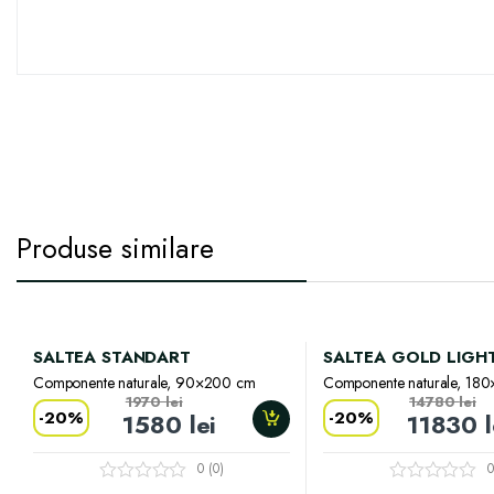
Produse similare
SALTEA STANDART
SALTEA GOLD LIGH
Componente naturale, 90×200 cm
Componente naturale, 18
1970
lei
14780
lei
-
20%
-
20%
1580
lei
11830
0 (0)
0