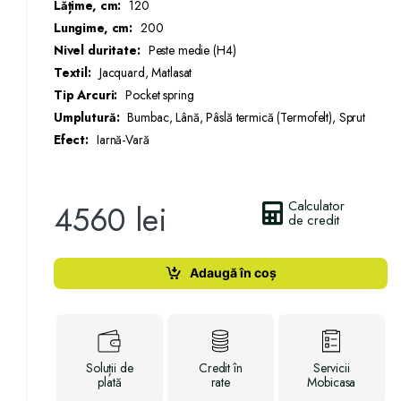
Lățime, cm:
120
Lungime, cm:
200
Nivel duritate:
Peste medie (H4)
Textil:
Jacquard, Matlasat
Tip Arcuri:
Pocket spring
Umplutură:
Bumbac, Lână, Pâslă termică (Termofelt), Sprut
Efect:
Iarnă-Vară
Calculator
4560
lei
de credit
Adaugă în coș
Soluții
de
Credit
în
Servicii
plată
rate
Mobicasa