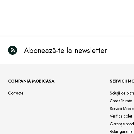
Abonează-te la newsletter
COMPANIA MOBICASA
SERVICII M
Contacte
Soluții de
plat
Credit
în rate
Servicii
Mobic
Verifică
colet
Garanție
prod
Retur
garantat