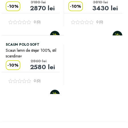
3180
lei
3810
lei
-
10%
-
10%
2870
lei
3430
lei
0 (0)
0 (0)
SCAUN POLO SOFT
Scaun lemn de stejar 100%, stil
scandinav
2860
lei
-
10%
2580
lei
0 (0)