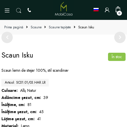
0
Prima pagină
Scaune
Scaune tapițate
Scaun Isku
Scaun Isku
În stoc
Scaun lemn de stejar 100%, stil scandinav
Articol: SC01.01/03.HAR.LR
Culoare:
Alb, Natur
Adâncime şezut, cm:
39
Înălţime, cm:
81
Înălţime şezut, cm:
45
Lăţime şezut, cm:
41
Material:
Lemn