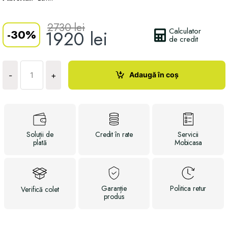
2730
lei
Calculator
-
30%
1920
lei
de credit
Cantitate
Scaun
Adaugă în coș
-
+
Isku
Soluții
de
Credit
în rate
Servicii
plată
Mobicasa
Garanție
Politica
retur
Verifică
colet
produs