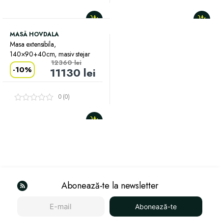
Evaluat la
5.00
din 5
MASĂ HOVDALA
Masa extensibila,
140×90+40cm, masiv stejar
12360
lei
-
10%
11130
lei
0 (0)
Abonează-te la newsletter
Abonează-te