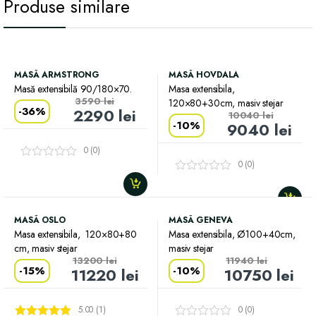
Produse similare
MASĂ ARMSTRONG
MASĂ HOVDALA
Masă extensibilă 90/180×70.
Masa extensibila,
3590
lei
120×80+30cm, masiv stejar
-
36%
2290
lei
10040
lei
-
10%
9040
lei
0 (0)
0 (0)
MASĂ OSLO
MASĂ GENEVA
Masa extensibila, 120×80+80
Masa extensibila, Ø100+40cm,
cm, masiv stejar
masiv stejar
13200
lei
11940
lei
-
15%
-
10%
11220
lei
10750
lei
5.00 (1)
0 (0)