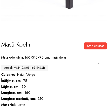
Masă Koeln
Stoc epuizat
Masa extensibila, 160/310×90 cm, masiv stejar
Articol: MS14.03/06.16319.S.LR
Culoare:
Natur, Venge
Înălţime, cm:
75
Lățime, cm:
90
Lungime, cm:
160
Lungime maximă, cm:
310
Material:
Lemn