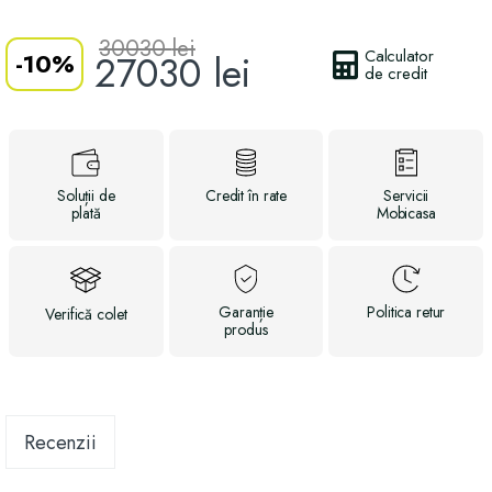
30030
lei
Calculator
-
10%
27030
lei
de credit
Soluții
de
Credit
în rate
Servicii
plată
Mobicasa
Garanție
Politica
retur
Verifică
colet
produs
Recenzii