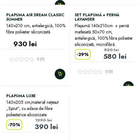
PLAPUMA AIR DREAM CLASSIC
SET PLAPUMĂ + PERNĂ
SUMMER
LAVANDER
140×210 cm, antialergică, 100%
Plapumă 140x210cm + pernă
fibra poliester siliconizată
matlasată 50×70 cm,
antialergică, 100% fibra poliester
930
lei
siliconizată, microfibră.
820
lei
-
29%
580
lei
0 (0)
0 (0)
PLAPUMA LUXE
140×205 cm,material nețesut
„Sprut”, cu adaos de fibre
poliesterice siliconizate.
1290
lei
-
70%
390
lei