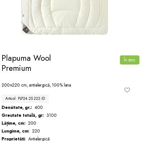
Plapuma Wool
În stoc
Premium
200×220 cm, antialergică, 100% lana
Articol: PLP24.25.222.ID
Densitate, gr.:
400
Greutate totală, gr:
3100
Lățime, cm:
200
Lungime, cm:
220
Proprietăți:
Antialergică