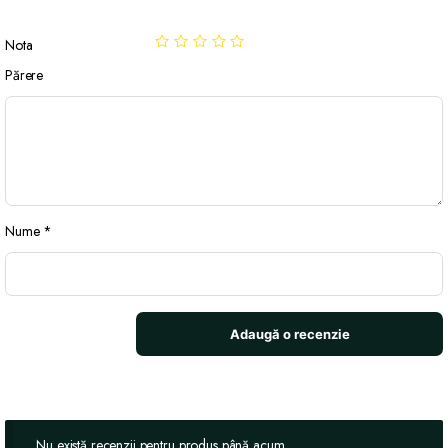
Nota
Părere
Nume
*
Nu există recenzii pentru produs până acum.