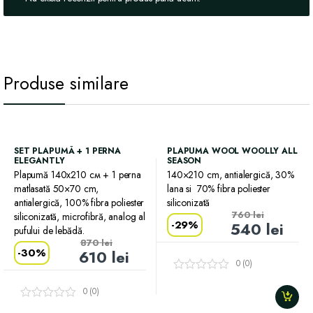
Produse similare
SET PLAPUMĂ + 1 PERNA
PLAPUMA WOOL WOOLLY ALL
ELEGANTLY
SEASON
Plapumă 140х210 см + 1 perna
140×210 cm, antialergică, 30%
matlasată 50×70 cm,
lana si 70% fibra poliester
antialergică, 100% fibra poliester
siliconizată
760
lei
siliconizată, microfibră, analog al
-
29%
540
lei
pufului de lebădă.
870
lei
-
30%
610
lei
0 (0)
0 (0)