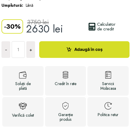
Umplutură:
Lână
3750
lei
Calculator
-
30%
2630
lei
de credit
Cantitate
Plapuma
Adaugă în coș
-
+
Wool
Premium
Soluții
de
Credit
în rate
Servicii
plată
Mobicasa
Garanție
Politica
retur
Verifică
colet
produs