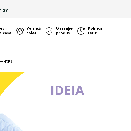
Search
7 37
for:
icii
Verifică
Garanție
Politica
icasa
colet
produs
retur
AVANDER