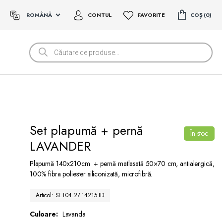
CONTUL
FAVORITE
COȘ
0
Products
search
Set plapumă + pernă
În stoc
LAVANDER
Plapumă 140x210cm + pernă matlasată 50×70 cm, antialergică,
100% fibra poliester siliconizată, microfibră.
Articol: SET04.27.14215.ID
Culoare:
Lavanda