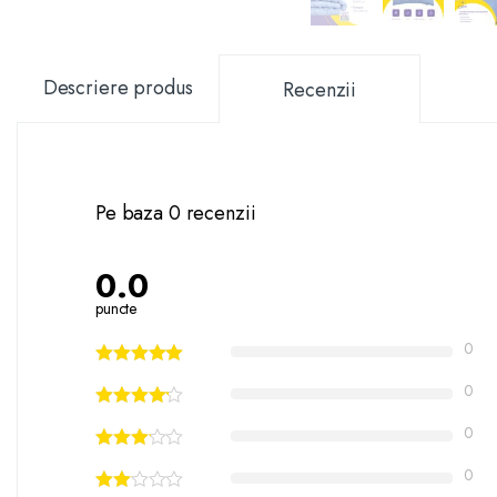
Descriere produs
Recenzii
Pe baza 0 recenzii
0.0
puncte
0
0
0
0