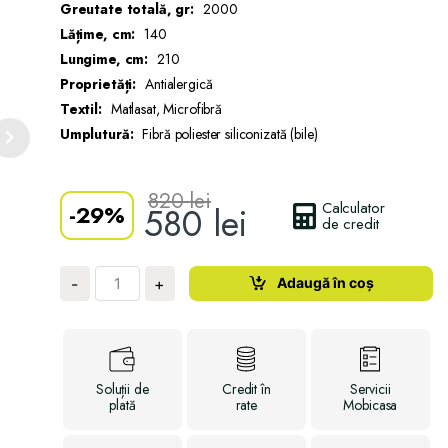
Greutate totală, gr:
2000
Lățime, cm:
140
Lungime, cm:
210
Proprietăți:
Antialergică
Textil:
Matlasat, Microfibră
Umplutură:
Fibră poliester siliconizată (bile)
820
lei
Calculator
-
29%
580
lei
de credit
Cantitate
Adaugă în coș
-
+
Set
plapumă
+
pernă
LAVANDER
Soluții
de
Credit
în
Servicii
plată
rate
Mobicasa