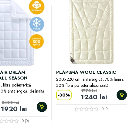
AIR DREAM
PLAPUMA WOOL CLASSIC
ALL SEASON
200×220 cm, antialergică, 70% lana si
fibră poliesterică
30% fibra poliester siliconizată
1770
lei
00% antialergică, de înaltă
-
30%
1240
lei
2400
lei
1920
lei
0 (0)
0 (0)