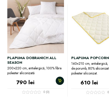
PLAPUMA DOBRANICH ALL
PLAPUMA POPCORN
SEASON
140×210 cm, antialergică,
200×220 cm, antialergică, 100% fibra
de porumb, 80% siliconizat
poliester siliconizată
poliester siliconizat.
790
lei
610
lei
0 (0)
0