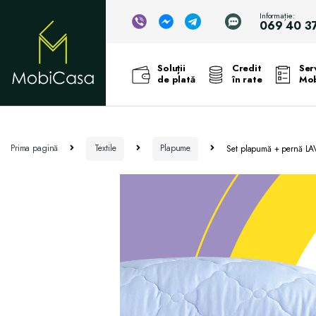
Informație:
069 40 3
Soluții
Credit
Serv
de plată
în rate
Mob
Prima pagină
Textile
Plapume
Set plapumă + pernă L