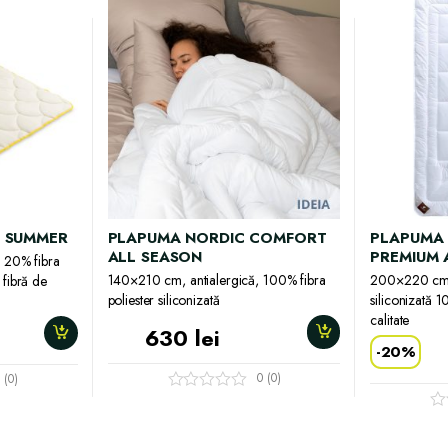
 SUMMER
PLAPUMA NORDIC COMFORT
PLAPUMA 
ALL SEASON
PREMIUM 
 20% fibra
140×210 cm, antialergică, 100% fibra
200×220 cm, 
 fibră de
poliester siliconizată
siliconizată 1
calitate
630
lei
-
20%
0 (0)
 (0)