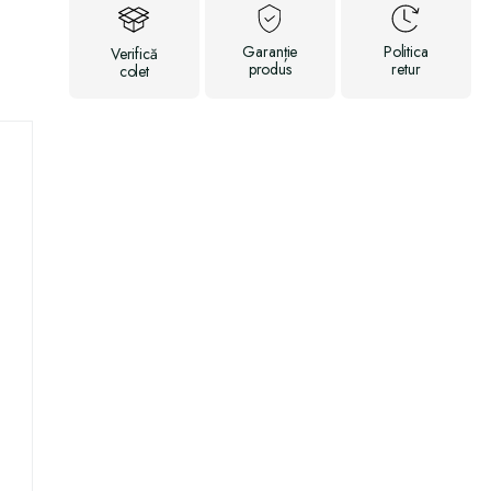
Garanție
Politica
Verifică
produs
retur
colet