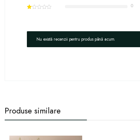
0
Nu există recenzii pentru produs până acum.
Produse similare