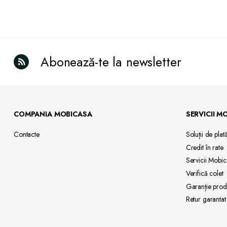
Abonează-te la newsletter
COMPANIA MOBICASA
SERVICII M
Contacte
Soluții de
plat
Credit
în rate
Servicii
Mobic
Verifică
colet
Garanție
prod
Retur
garantat